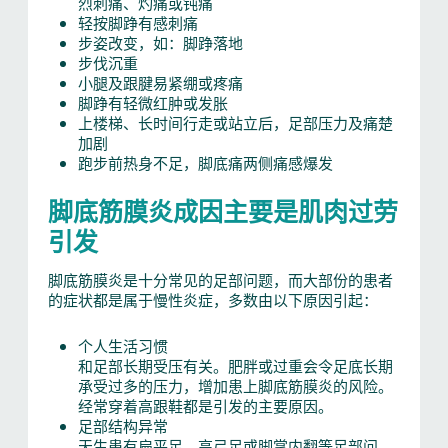
烈刺痛、灼痛或钝痛
轻按脚踭有感刺痛
步姿改变，如：脚踭落地
步伐沉重
小腿及跟腱易紧绷或疼痛
脚踭有轻微红肿或发胀
上楼梯、长时间行走或站立后，足部压力及痛楚
加剧
跑步前热身不足，脚底痛两侧痛感爆发
脚底筋膜炎成因主要是肌肉过劳
引发
脚底筋膜炎是十分常见的足部问题，而大部份的患者
的症状都是属于慢性炎症，多数由以下原因引起：
个人生活习惯
和足部长期受压有关。肥胖或过重会令足底长期
承受过多的压力，增加患上脚底筋膜炎的风险。
经常穿着高跟鞋都是引发的主要原因。
足部结构异常
天生患有扁平足、高弓足或脚掌内翻等足部问