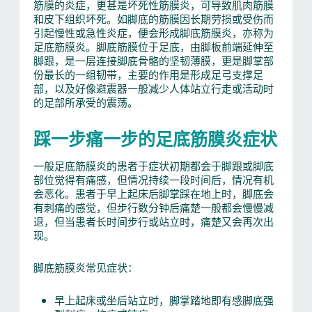
筋膜的炎症，更甚是坏死性筋膜炎，可导致肌肉筋膜
和皮下组织坏死。如脚底的筋膜因长期劳损或受伤而
引起慢性或急性炎症，便会形成脚底筋膜炎，亦称为
足底筋膜炎。脚底筋膜位于足底，由脚板前端延伸至
脚跟，是一层连接脚底骨骼的坚韧薄膜，更是脚掌部
份最长的一组韧带，主要的作用是形成足弓支撑足
部，以及好像避震器一般减少人体站立行走或活动时
的足部所承受的震荡。
踩一步痛一步的足底筋膜炎症状
一般足底筋膜炎的患者于症状初期都会于脚跟或脚底
部位觉得有痛感，但情况持续一段时间后，情况有机
会恶化。患者于早上起床后脚掌踩在地上时，脚底会
有刺痛的感觉，但步行数分钟后痛楚一般都会慢慢减
退，但当患者长时间步行或站立时，痛楚又会再次出
现。
脚底筋膜炎常见症状：
早上起床或坐后站立时，脚掌踏地即有感脚底强