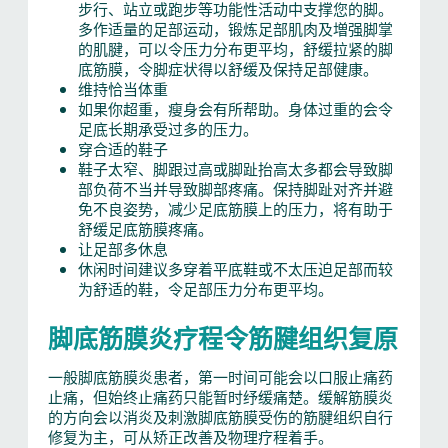
步行、站立或跑步等功能性活动中支撑您的脚。
多作适量的足部运动，锻炼足部肌肉及増强脚掌
的肌腱，可以令压力分布更平均，舒缓拉紧的脚
底筋膜，令脚症状得以舒缓及保持足部健康。
维持恰当体重
如果你超重，瘦身会有所帮助。身体过重的会令
足底长期承受过多的压力。
穿合适的鞋子
鞋子太窄、脚跟过高或脚趾抬高太多都会导致脚
部负荷不当并导致脚部疼痛。保持脚趾对齐并避
免不良姿势，减少足底筋膜上的压力，将有助于
舒缓足底筋膜疼痛。
让足部多休息
休闲时间建议多穿着平底鞋或不太压迫足部而较
为舒适的鞋，令足部压力分布更平均。
脚底筋膜炎疗程令筋腱组织复原
一般脚底筋膜炎患者，第一时间可能会以口服止痛药
止痛，但始终止痛药只能暂时纾缓痛楚。缓解筋膜炎
的方向会以消炎及刺激脚底筋膜受伤的筋腱组织自行
修复为主，可从矫正改善及物理疗程着手。