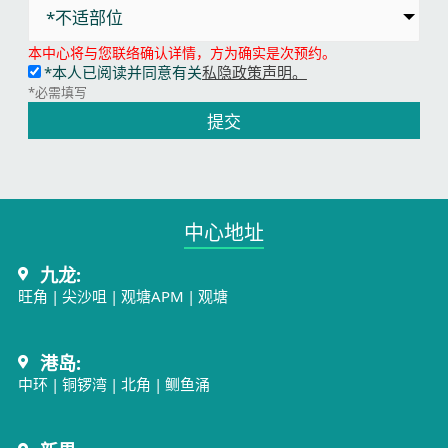
*不适部位
本中心将与您联络确认详情，方为确实是次预约。
*本人已阅读并同意有关
私隐政策声明。
*必需填写
提交
中心地址​
九龙:
旺角
|
尖沙咀
|
观塘APM
|
观塘
港岛:
中环
|
铜锣湾
|
北角
|
鲗鱼涌