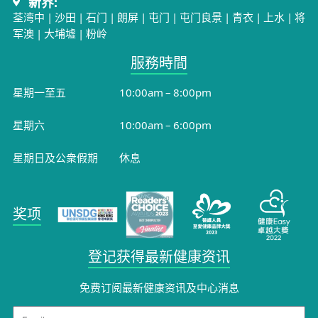
新界:
荃湾中
|
沙田
|
石门
|
朗屏
|
屯门
|
屯门良景
|
青衣
|
上水
|
将
军澳
|
大埔墟
|
粉岭
服務時間​
星期一至五
10:00am – 8:00pm
星期六
10:00am – 6:00pm
星期日及公衆假期
休息
奖项
登记获得最新健康资讯
免费订阅最新健康资讯及中心消息​
Email