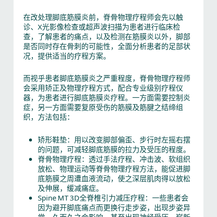
在改处理脚底筋膜炎前，脊骨物理疗程师会先以触
诊、X光影像检查或超声波扫描为患者进行临床检
查，了解患者的痛点，以及检测在筋膜炎以外，脚部
是否同时存在骨刺的可能性，全面分析患者的足部状
况，提供适当的疗程方案。
而视乎患者脚底筋膜炎之严重程度，脊骨物理疗程师
会采用矫正及物理疗程方式，配合专业级别疗程仪
器，为患者进行脚底筋膜炎疗程。一方面需要控制炎
症，另一方面需要复原受伤的筋膜及筋腱之结缔组
织，方法包括：
矫形鞋垫：用以改变脚部偏歪、步行时左摇右摆
的问题，可减轻脚底筋膜的拉力及受压的程度。
脊骨物理疗程：透过手法疗程、冲击波、软组织
放松、物理运动等脊骨物理疗程方法，能促进脚
底筋膜之周遭血液流动，使之深层肌肉得以放松
及伸展，缓减痛症。
Spine MT 3D全脊椎引力减压疗程：一些患者会
因为避开脚底痛点而更换行走步姿，出现步姿异
常，久而久之会影响，甚至出现神经受压。崭新