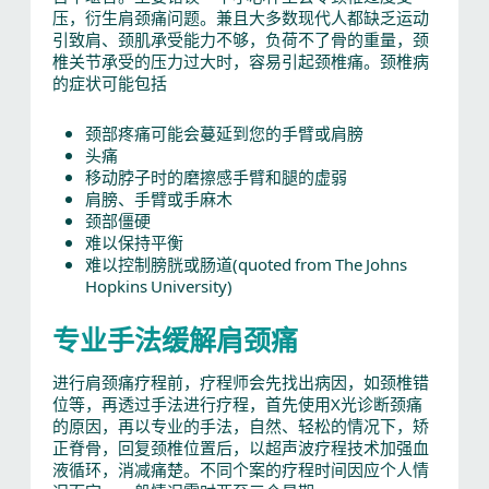
压，衍生肩颈痛问题。兼且大多数现代人都缺乏运动
引致肩、颈肌承受能力不够，负荷不了骨的重量，颈
椎关节承受的压力过大时，容易引起颈椎痛。颈椎病
的症状可能包括
颈部疼痛可能会蔓延到您的手臂或肩膀
头痛
移动脖子时的磨擦感手臂和腿的虚弱
肩膀、手臂或手麻木
颈部僵硬
难以保持平衡
难以控制膀胱或肠道(quoted from The Johns
Hopkins University)
专业手法缓解肩颈痛
进行肩颈痛疗程前，疗程师会先找出病因，如颈椎错
位等，再透过手法进行疗程，首先使用X光诊断颈痛
的原因，再以专业的手法，自然、轻松的情况下，矫
正脊骨，回复颈椎位置后，以超声波疗程技术加强血
液循环，消减痛楚。不同个案的疗程时间因应个人情