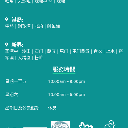
旺角
|
尖沙咀
|
观塘APM
|
观塘
港岛:
中环
|
铜锣湾
|
北角
|
鲗鱼涌
新界:
荃湾中
|
沙田
|
石门
|
朗屏
|
屯门
|
屯门良景
|
青衣
|
上水
|
将
军澳
|
大埔墟
|
粉岭
服務時間​
星期一至五
10:00am – 8:00pm
星期六
10:00am – 6:00pm
星期日及公衆假期
休息