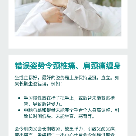
错误姿势令颈椎痛、肩颈痛缠身
坐或企都好，最好的姿势是上身保持坚挺，直立。如
果长期坐姿错误，例如：
手习惯性放在椅子把手上，或后背未能紧贴椅
背，导致后背受力。
电脑萤幕和键盘未能完全乎合个人身高调整，引
致长时间低头、未能坐直、寒背等。
会令肌肉又会长期收紧，缺乏弹力，引致又酸又痛，
苦不堪言。坐姿错误一不小心什至会令颈椎过度受