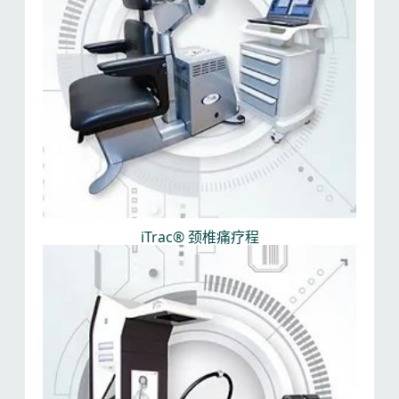
iTrac® 颈椎痛疗程