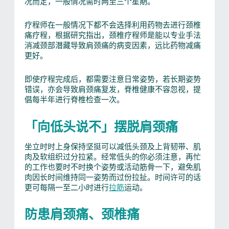
况而定，一般情况需时两至三个星期。
疗程师在一般情况下都不会选择利用药物去进行颈椎
痛疗程，根据研究指出，颈椎疗程师是能以专业手法
消减颈部潜藏导致肩颈痛的病变因素，远比药物减痛
更好。
即使疗程完成后，都需要注意日常姿势，若长期姿势
错误，亦会导致肩颈痛复发，脊椎健康不容忽视，提
倡每半年进行脊椎检查一次。
「向低头说不」摆脱肩颈痛
坐立时时上身保持坚挺可以减低头颈及上背韧带、肌
肉及软组织过分拉紧。经常低头的你必须注意，再忙
的工作也要时不时换个姿势或活动筋骨一下，避免肌
肉因长时间维持同一姿势而过份拉扯。时间许可的话
更可每隔一至二小时进行
拉筋
运动。
防患肩颈痛、颈椎痛