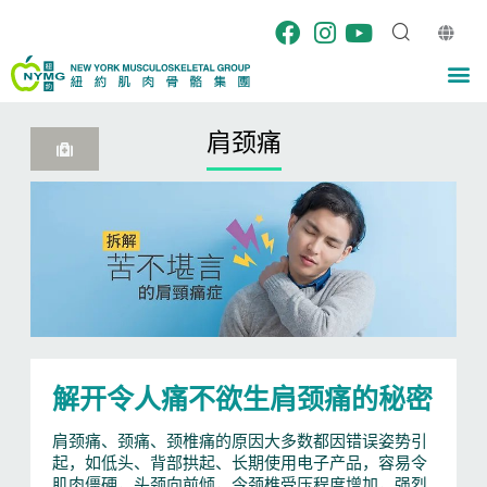
跳
至
内
M
容
肩颈痛
解开令人痛不欲生肩颈痛的秘密
肩颈痛、颈痛、颈椎痛的原因大多数都因错误姿势引
起，如低头、背部拱起、长期使用电子产品，容易令
肌肉僵硬，头颈向前倾，令颈椎受压程度增加，强烈