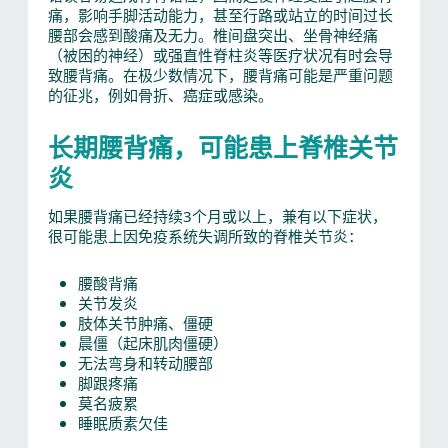
痛，影响手脚活动能力，甚至行路或站立的时间过长
腰部会感到酸痛及无力。椎间盘突出、坐骨神经痛
（被困的神经）或强直性脊柱炎等医疗状况有时会导
致腰背痛。在极少数情况下，腰背痛可能是严重问题
的征兆，例如骨折、癌症或感染。
长期腰背痛，可能患上脊椎关节
炎
如果腰背痛已经持续3个月或以上，兼有以下症状，
很可能患上因免疫系统失调所致的脊椎关节炎：
腰酸背痛
关节发炎
肢体关节肿痛、僵硬
晨僵（起床肌肉僵硬）
无法弯身和转动腰部
脚跟疼痛
莫名疲累
睡眠质素欠佳