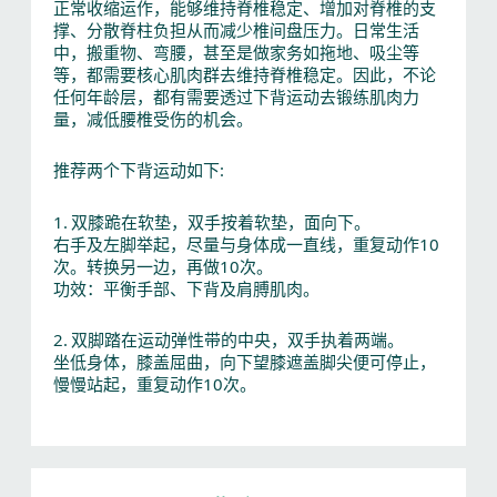
正常收缩运作，能够维持脊椎稳定、增加对脊椎的支
撑、分散脊柱负担从而减少椎间盘压力。日常生活
中，搬重物、弯腰，甚至是做家务如拖地、吸尘等
等，都需要核心肌肉群去维持脊椎稳定。因此，不论
任何年龄层，都有需要透过下背运动去锻练肌肉力
量，减低腰椎受伤的机会。
推荐两个下背运动如下:
1. 双膝跪在软垫，双手按着软垫，面向下。
右手及左脚举起，尽量与身体成一直线，重复动作10
次。转换另一边，再做10次。
功效：平衡手部、下背及肩膊肌肉。
2. 双脚踏在运动弹性带的中央，双手执着两端。
坐低身体，膝盖屈曲，向下望膝遮盖脚尖便可停止，
慢慢站起，重复动作10次。