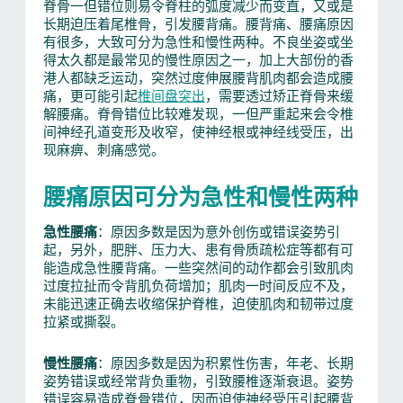
脊骨一但错位则易令脊柱的弧度减少而变直，又或是
长期迫压着尾椎骨，引发腰背痛。腰背痛、腰痛原因
有很多，大致可分为急性和慢性两种。不良坐姿或坐
得太久都是最常见的慢性原因之一，加上大部份的香
港人都缺乏运动，突然过度伸展腰背肌肉都会造成腰
痛，更可能引起
椎间盘突出
，需要透过矫正脊骨来缓
解腰痛。脊骨错位比较难发现，一但严重起来会令椎
间神经孔道变形及收窄，使神经根或神经线受压，出
现麻痹、刺痛感觉。
腰痛原因可分为急性和慢性两种
急性腰痛
：原因多数是因为意外创伤或错误姿势引
起，另外，肥胖、压力大、患有骨质疏松症等都有可
能造成急性腰背痛。一些突然间的动作都会引致肌肉
过度拉扯而令背肌负荷增加；肌肉一时间反应不及，
未能迅速正确去收缩保护脊椎，迫使肌肉和韧带过度
拉紧或撕裂。
慢性腰痛
：原因多数是因为积累性伤害，年老、长期
姿势错误或经常背负重物，引致腰椎逐渐衰退。姿势
错误容易造成脊骨错位，因而迫使神经受压引起腰背