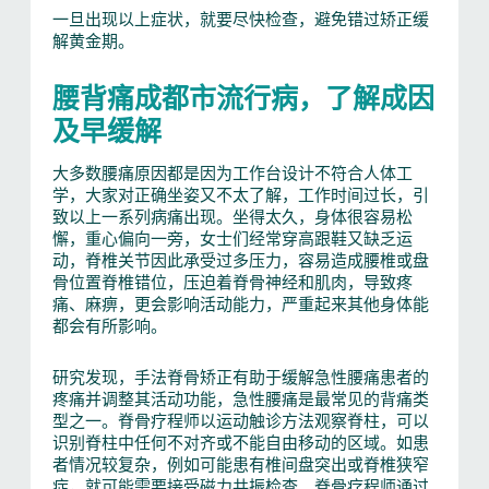
一旦出现以上症状，就要尽快检查，避免错过矫正缓
解黄金期。
腰背痛成都市流行病，了解成因
及早缓解
大多数腰痛原因都是因为工作台设计不符合人体工
学，大家对正确坐姿又不太了解，工作时间过长，引
致以上一系列病痛出现。坐得太久，身体很容易松
懈，重心偏向一旁，女士们经常穿高跟鞋又缺乏运
动，脊椎关节因此承受过多压力，容易造成腰椎或盘
骨位置脊椎错位，压迫着脊骨神经和肌肉，导致疼
痛、麻痹，更会影响活动能力，严重起来其他身体能
都会有所影响。
研究发现，手法脊骨矫正有助于缓解急性腰痛患者的
疼痛并调整其活动功能，急性腰痛是最常见的背痛类
型之一。脊骨疗程师以运动触诊方法观察脊柱，可以
识别脊柱中任何不对齐或不能自由移动的区域。如患
者情况较复杂，例如可能患有椎间盘突出或脊椎狭窄
症，就可能需要接受磁力共振检查。脊骨疗程师通过