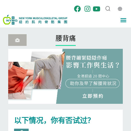
跳
至
内
M
容
腰背痛
以下情况，你有否试过？ ​