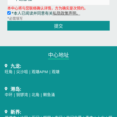
本中心将与您联络确认详情，方为确实是次预约。
*本人已阅读并同意有关
私隐政策声明。
*必需填写
提交
中心地址​
九龙:
旺角
|
尖沙咀
|
观塘APM
|
观塘
港岛:
中环
|
铜锣湾
|
北角
|
鲗鱼涌
新界: