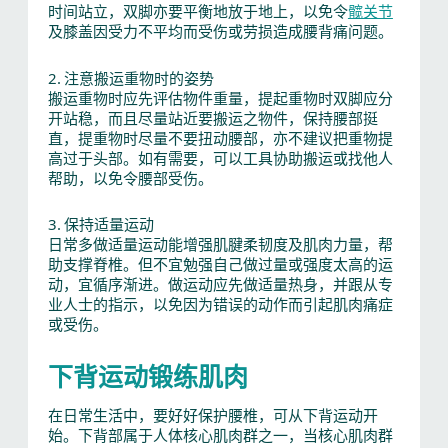
时间站立，双脚亦要平衡地放于地上，以免令
髋关节
及膝盖因受力不平均而受伤或劳损造成腰背痛问题。
2. 注意搬运重物时的姿势
搬运重物时应先评估物件重量，提起重物时双脚应分
开站稳，而且尽量站近要搬运之物件，保持腰部挺
直，提重物时尽量不要扭动腰部，亦不建议把重物提
高过于头部。如有需要，可以工具协助搬运或找他人
帮助，以免令腰部受伤。
3. 保持适量运动
日常多做适量运动能增强肌腱柔韧度及肌肉力量，帮
助支撑脊椎。但不宜勉强自己做过量或强度太高的运
动，宜循序渐进。做运动应先做适量热身，并跟从专
业人士的指示，以免因为错误的动作而引起肌肉痛症
或受伤。
下背运动锻练肌肉
在日常生活中，要好好保护腰椎，可从下背运动开
始。下背部属于人体核心肌肉群之一，当核心肌肉群