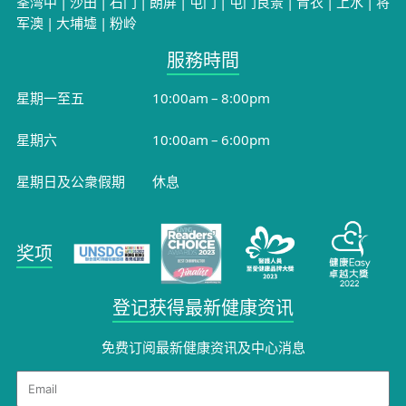
荃湾中
|
沙田
|
石门
|
朗屏
|
屯门
|
屯门良景
|
青衣
|
上水
|
将
军澳
|
大埔墟
|
粉岭
服務時間​
星期一至五
10:00am – 8:00pm
星期六
10:00am – 6:00pm
星期日及公衆假期
休息
奖项
登记获得最新健康资讯
免费订阅最新健康资讯及中心消息​
Email