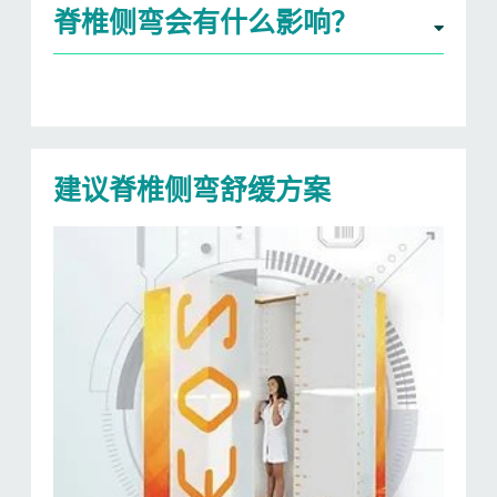
脊椎侧弯会有什么影响？
建议脊椎侧弯​舒缓方案