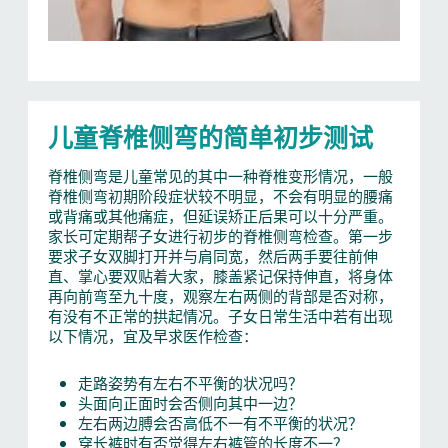
儿童脊椎侧弯的简单初步测试
脊椎侧弯是儿童常见的其中一种脊椎变形情况，一般
脊椎侧弯初期阶段症状较不明显，不会有明显的腰痛
或背痛或其他痛症，但延误矫正后果可以十分严重。
家长可定期帮子女进行初步的脊椎侧弯检查。第一步
要求子女双脚打开并与肩同宽，然后两手要往前伸
直、掌心要双贴着大家，膝盖紧记保持伸直，将身体
再向前弯至九十度，观察左右两侧的背部是否对称，
有没有不正常的拱起情况。子女日常生活中若有出现
以下情况，宜及早求医作检查：
走路姿势有左右不平衡的状况吗？
头面向正面时会否侧向其中一边？
左右两边膊会否高低不一有不平衡的状况？
穿长裤时有否觉得左右裤管的长度不一？