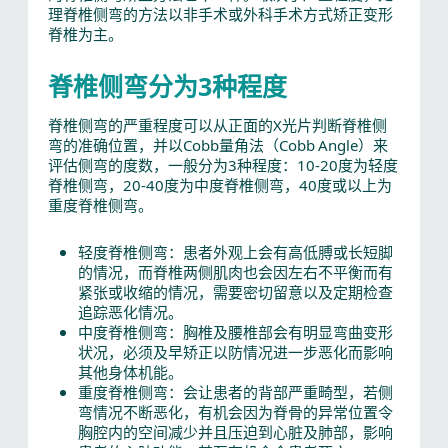
理脊椎侧弯的方法以非手术或外科手术方式矫正变形
脊椎为主。
脊椎侧弯分为3种程度
脊椎侧弯的严重程度可以从正面的X光片判断脊椎侧
弯的准确位置，并以Cobb量角法（Cobb Angle）来
评估侧弯的度数，一般分为3种程度：10-20度为轻度
脊椎侧弯，20-40度为中度脊椎侧弯，40度或以上为
重度脊椎侧弯。
轻度脊椎侧弯：患者外观上会有高低膊或长短脚
的情况，而脊椎两侧肌肉也会因左右不平衡而有
紧张或收缩的情况，需要密切留意以及定期检查
追踪恶化情况。
中度脊椎侧弯：胸椎及腰椎部会有明显弯曲变形
状况，必须及早矫正以防情况进一步恶化而影响
其他身体机能。
重度脊椎侧弯：会让患者的背部严重畸型，若侧
弯情况不断恶化，有机会因为脊骨的异常位置令
胸腔内的空间减少并且压迫到心脏及肺部，影响