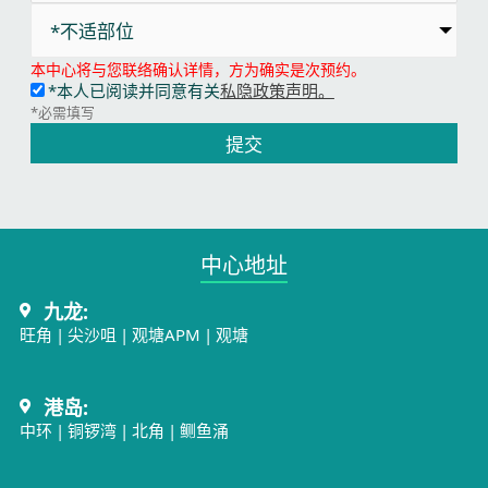
*不适部位
本中心将与您联络确认详情，方为确实是次预约。
*本人已阅读并同意有关
私隐政策声明。
*必需填写
提交
中心地址​
九龙:
旺角
|
尖沙咀
|
观塘APM
|
观塘
港岛:
中环
|
铜锣湾
|
北角
|
鲗鱼涌