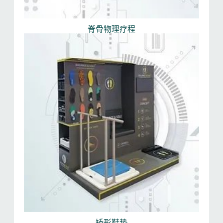
脊骨物理疗程
矫形鞋垫