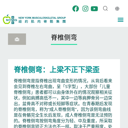
跳
至
内
M
容
脊椎侧弯​
脊椎侧弯：上梁不正下梁歪
脊椎侧弯是指脊椎出现弯曲变形的情况，从背后看来
会见到脊椎左右弯曲，呈「S字型」，大部份「儿童
脊椎侧弯」患者都可以由身体外在的情况观察相关征
状，例如肩膊高低不一，其中一边等肩胛骨另一边突
出，盆骨高不对称或长短脚等症状。在青春期后发现
的脊椎侧弯，称为“成人脊椎侧弯”，因为该侧弯曲线
是在骨骼完全生长后发现，成人脊椎侧弯是无法预防
的。脊椎侧弯按侧弯角度分为轻、中及重度，所采取
的脊椎侧弯矫正方法也不一样。取决于严重程度，处