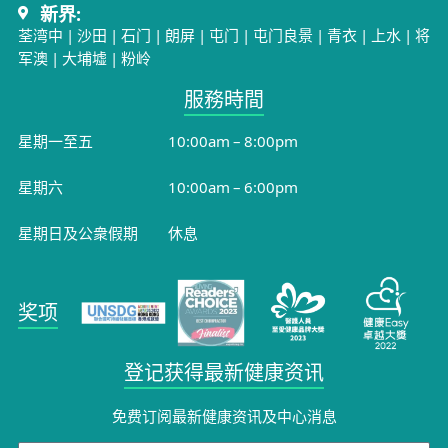
新界:
荃湾中
|
沙田
|
石门
|
朗屏
|
屯门
|
屯门良景
|
青衣
|
上水
|
将
军澳
|
大埔墟
|
粉岭
服務時間​
星期一至五
10:00am – 8:00pm
星期六
10:00am – 6:00pm
星期日及公衆假期
休息
奖项
登记获得最新健康资讯
免费订阅最新健康资讯及中心消息​