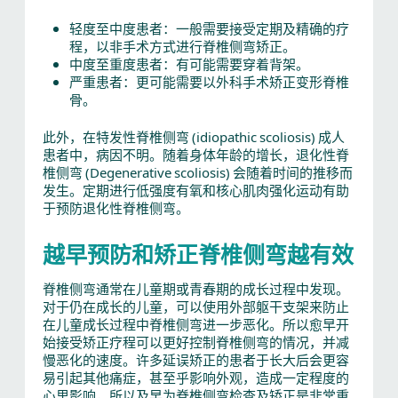
轻度至中度患者：一般需要接受定期及精确的疗
程，以非手术方式进行脊椎侧弯矫正。
中度至重度患者：有可能需要穿着背架。
严重患者：更可能需要以外科手术矫正变形脊椎
骨。
此外，在特发性脊椎侧弯 (idiopathic scoliosis) 成人
患者中，病因不明。随着身体年龄的增长，退化性脊
椎侧弯 (Degenerative scoliosis) 会随着时间的推移而
发生。定期进行低强度有氧和核心肌肉强化运动有助
于预防退化性脊椎侧弯。
越早预防和矫正脊椎侧弯越有效
脊椎侧弯通常在儿童期或青春期的成长过程中发现。
对于仍在成长的儿童，可以使用外部躯干支架来防止
在儿童成长过程中脊椎侧弯进一步恶化。所以愈早开
始接受矫正疗程可以更好控制脊椎侧弯的情况，并减
慢恶化的速度。许多延误矫正的患者于长大后会更容
易引起其他痛症，甚至乎影响外观，造成一定程度的
心里影响，所以及早为脊椎侧弯检查及矫正是非常重