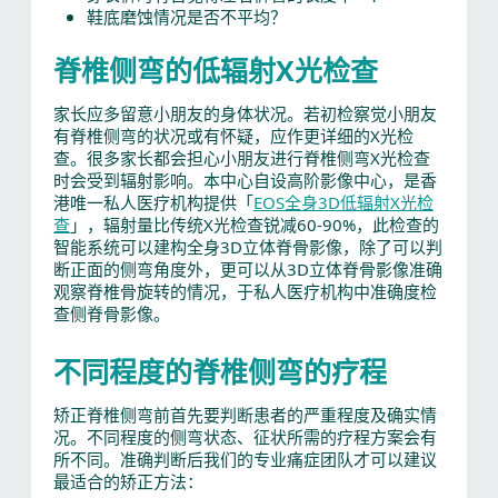
鞋底磨蚀情况是否不平均？
脊椎侧弯的低辐射X光检查
家长应多留意小朋友的身体状况。若初检察觉小朋友
有脊椎侧弯的状况或有怀疑，应作更详细的X光检
查。很多家长都会担心小朋友进行脊椎侧弯X光检查
时会受到辐射影响。本中心自设高阶影像中心，是香
港唯一私人医疗机构提供「
EOS全身3D低辐射X光检
查
」，辐射量比传统X光检查锐减60-90%，此检查的
智能系统可以建构全身3D立体脊骨影像，除了可以判
断正面的侧弯角度外，更可以从3D立体脊骨影像准确
观察脊椎骨旋转的情况，于私人医疗机构中准确度检
查侧脊骨影像。
不同程度的脊椎侧弯的疗程
矫正脊椎侧弯前首先要判断患者的严重程度及确实情
况。不同程度的侧弯状态、征状所需的疗程方案会有
所不同。准确判断后我们的专业痛症团队才可以建议
最适合的矫正方法：