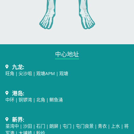
中心地址​
九龙:
旺角
|
尖沙咀
|
观塘APM
|
观塘
港岛:
中环
|
铜锣湾
|
北角
|
鲗鱼涌
新界:
荃湾中
|
沙田
|
石门
|
朗屏
|
屯门
|
屯门良景
|
青衣
|
上水
|
将
军澳
|
大埔墟
|
粉岭