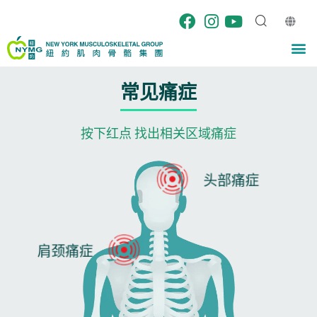
跳
至
内
M
容
常见痛症
按下红点 找出相关区域痛症
头部痛症
肩颈痛症