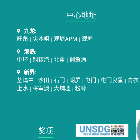
中心地址​
九龙:
旺角
尖沙咀
观塘APM
观塘
|
|
|
港岛:
中环
铜锣湾
北角
鲗鱼涌
|
|
|
新界:
荃湾中
沙田
石门
朗屏
屯门
屯门良景
青衣
|
|
|
|
|
|
上水
将军澳
大埔墟
粉岭
|
|
|
奖项