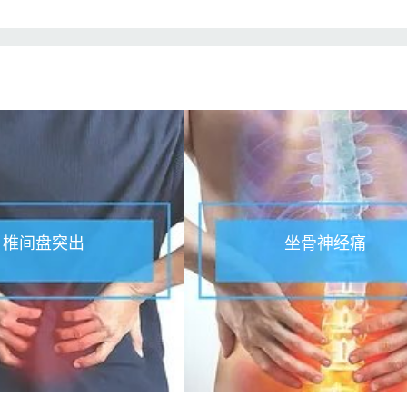
:
椎间盘突出​
坐骨神经痛