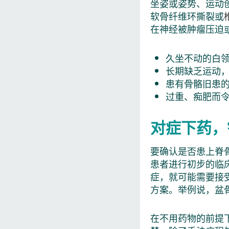
坐姿或姿势、运动
软骨纤维环撕裂或
在神经被肿瘤压迫
久坐不动的白领
长期缺乏运动
患有骨骼旧患
过重、痴肥而
对症下药，
要确认是否患上脊
患者进行初步的临
症，就可能需要接
方案。举例说，盆
在不用药物的前提