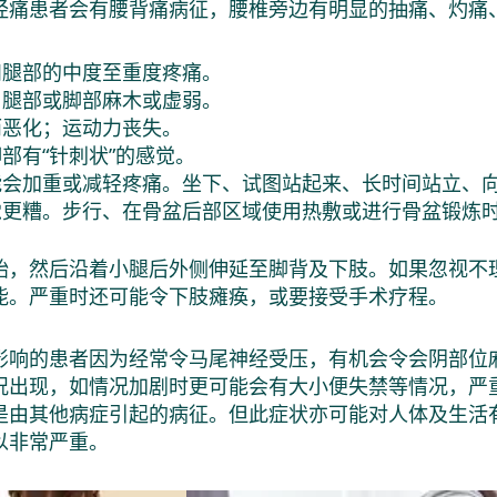
经痛患者会有腰背痛病征，腰椎旁边有明显的抽痛、灼痛
和腿部的中度至重度疼痛。
、腿部或脚部麻木或虚弱。
而恶化；运动力丧失。
部有“针刺状”的感觉。
能会加重或减轻疼痛。坐下、试图站起来、长时间站立、向
觉更糟。步行、在骨盆后部区域使用热敷或进行骨盆锻炼
始，然后沿着小腿后外侧伸延至脚背及下肢。如果忽视不
能。严重时还可能令下肢瘫痪，或要接受手术疗程。
影响的患者因为经常令马尾神经受压，有机会令会阴部位
况出现，如情况加剧时更可能会有大小便失禁等情况，严
是由其他病症引起的病征。但此症状亦可能对人体及生活
以非常严重。