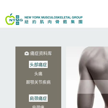
跳
至
内
容
痛症资料库
头部痛症
头痛
颞颚关节疾病
肩颈痛症
肩颈痛