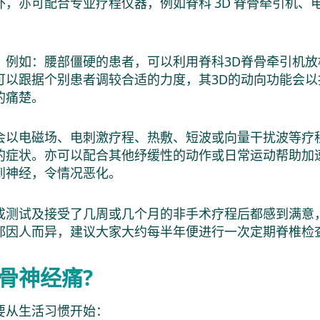
外，亦可配合专业疗程仪器，例如脊科 3D 脊骨牵引机
：例如：腰部僵硬的患者，可以利用脊科3D脊骨牵引机
可以跟据个别患者调较合适的力度，其3D的动向功能会
的痛楚。
会以电磁场、电刺激疗程、热敷、短波或向量干扰波等疗
的症状。亦可以配合其他纾缓性的动作或日常运动帮助加
到神经，令情况恶化。
成测试及接受了几周或几个月的非手术疗程后都感到满意
都因人而异，建议大家大约每半年便进行一次定期脊椎检
骨神经痛?
要从生活习惯开始：