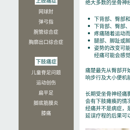
上肢痛症
绝大多数的坐骨神
网球肘
下背部、臀部
弹弓指
下背部、臀部
腕管综合症
疼痛随着运动
腿部、脚趾或脚
胸廓出口综合症
姿势的改变可
经痛可能会感
下肢痛症
痛楚最先从臀部开
儿童脊足问题
响步行及大小便机
运动创伤
扁平足
长期受坐骨神经痛
会有下肢瘫痪的情
脚底筋膜炎
经痛并不是病症，
膝痛
延误疗程的后果可