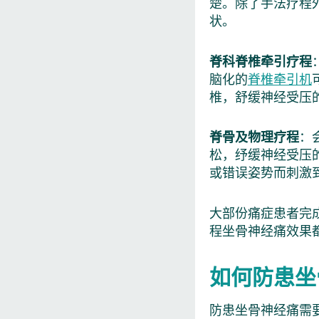
楚。除了手法疗程
状。
脊科脊椎牵引疗程
脑化的
脊椎牵引机
椎，舒缓神经受压
脊骨及物理疗程
：
松，纾缓神经受压
或错误姿势而刺激
大部份痛症患者完
程坐骨神经痛效果
如何防患坐
防患坐骨神经痛需