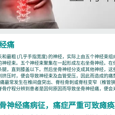
经痛
和最粗 (几乎手指宽度) 的神经，实际上由五个神经束组
的神经束。五个神经束聚集在一起形成左右坐骨神经。在
条腿，直到膝盖以下。然后坐骨神经分支成其他神经，这
到挤压时，便会导致神经束及血管受压，因此而造成的痛
坐骨神经痛最常发生在椎间盘突出、脊柱骨刺或脊柱变窄（椎
脊骨疗程分辨到患者是因何原因而导致坐骨神经痛，便会
骨神经痛病征，痛症严重可致瘫痪