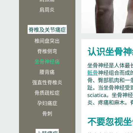
肩周炎
脊椎及关节痛症
椎间盘突出​
认识坐骨神
脊椎侧弯​
坐骨神经痛
坐骨神经是人体最长
腰背痛
骶骨
神经组合而成
骨、臀部肌肉和一
强直性脊椎炎
趾。当坐骨神经受
骨质疏松症
sciatica。
炎、疼痛和麻木。
孕妇痛症
骨刺
不要忽视坐