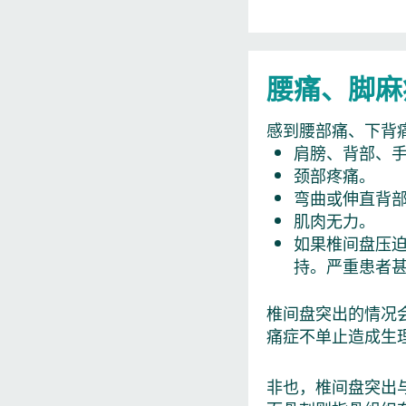
腰痛、脚麻
感到腰部痛、下背
肩膀、背部、
颈部疼痛。
弯曲或伸直背
肌肉无力。
如果椎间盘压
持。严重患者
椎间盘突出的情况
痛症不单止造成生
非也，椎间盘突出