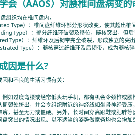
学会（AAOS）对腰椎间盘病变的
间盘组织均在椎间盘内。
niated Type）：椎间盘纤维环部分形状改变，使其超
ruding Type）：部分纤维环破裂及移位，髓核突出，
tured Type）：纤维环及后韧带完全破裂，形成独立
estrated Type）：髓核穿过纤维环及后韧带，成为
成因是什么?
成因和不良的生活习惯有关：
。例如过度弯腰或经常低头玩手机，都有机会令颈椎或腰
从撕裂处挤出，并会令组织附近的神经线如坐骨神经受压
麻痹，甚至无力或僵硬。另外，长时间穿高跟鞋或肥胖等
间盘突出的情况出现。以不适当的姿势做家务均也会增加