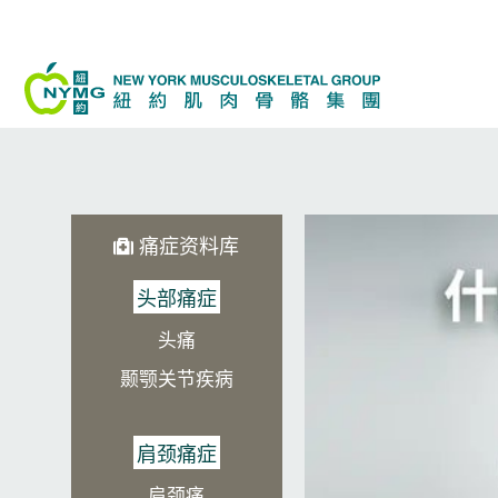
跳
至
内
容
痛症资料库
头部痛症
头痛
颞颚关节疾病
肩颈痛症
肩颈痛