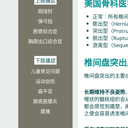
上肢痛症
美国骨科医
网球肘
正常︰所有椎
弹弓指
膨出型（Her
突出型（Prot
腕管综合症
脱出型（Rup
胸廓出口综合症
游离型（Sequ
椎间盘突出
下肢痛症
儿童脊足问题
椎间盘突出的主要
运动创伤
扁平足
长期维持不良姿势
喱状的髓核组织会
脚底筋膜炎
都会感觉到痛楚，
膝痛
之便会容易诱发椎