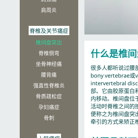
肩周炎
脊椎及关节痛症
椎间盘突出​
什么是椎间
脊椎侧弯​
坐骨神经痛
很多人都听说过腰
腰背痛
bony verteb
intervertebra
强直性脊椎炎
部。它由胶原蛋白
骨质疏松症
内移动。椎间盘位
活动时脊椎之间的
孕妇痛症
便称之为椎间盘突
骨刺
牵引的方式来矫正