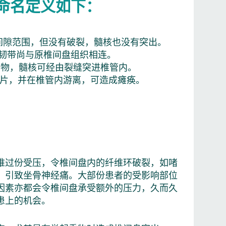
命名定义如下：
出椎间隙范围，但没有破裂，髓核也没有突出。
但后韧带尚与原椎间盘组织相连。
的突出物，髓核可经由裂缝突进椎管内。
髓核碎片，并在椎管内游离，可造成瘫痪。
椎过份受压，令椎间盘内的纤维环破裂，如啫
，引致坐骨神经痛。大部份患者的受影响部位
因素亦都会令椎间盘承受额外的压力，久而久
患上的机会。