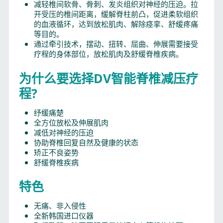
减轻椎间软骨、骨刺、发炎组织对神经的压迫。拉
开受压的椎间距离，缓解脊柱前凸，促进柔软组织
的血液循环，达到放松肌肉、解除痉挛、舒缓疼痛
等目的。
通过牵引技术，摆动、扭转、屈曲、伸展需要接受
疗程的身体部位，放松肌肉及舒缓脊椎疾病。
为什么要选择DV智能脊椎减压疗
程?
纾缓痛楚
全方位放松及伸展肌肉
减低对神经的压迫
协助脊椎回复自然及健康的状态
矫正不良姿势
舒缓脊椎疾病
特色
无痛、非入侵性
全新韩国进口仪器