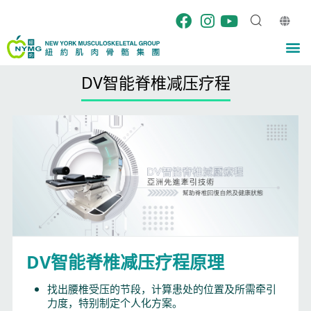
跳
至
内
M
容
DV智能脊椎减压疗程
DV智能脊椎减压疗程原理
找出腰椎受压的节段，计算患处的位置及所需牵引
力度，特别制定个人化方案。