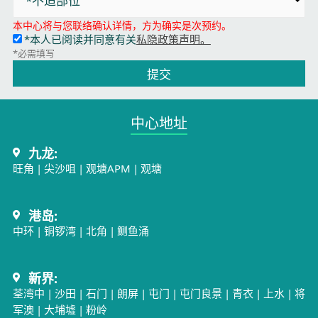
本中心将与您联络确认详情，方为确实是次预约。
*本人已阅读并同意有关
私隐政策声明。
*必需填写
提交
中心地址​
九龙:
旺角
|
尖沙咀
|
观塘APM
|
观塘
港岛:
中环
|
铜锣湾
|
北角
|
鲗鱼涌
新界:
荃湾中
|
沙田
|
石门
|
朗屏
|
屯门
|
屯门良景
|
青衣
|
上水
|
将
军澳
|
大埔墟
|
粉岭