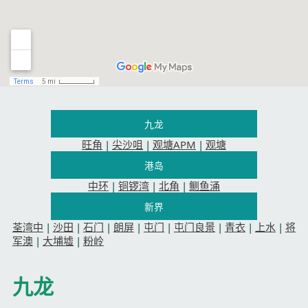
九龙
旺角
|
尖沙咀
|
观塘APM
|
观塘
港岛
中环
|
铜锣湾
|
北角
|
鲗鱼涌
新界
荃湾中
|
沙田
|
石门
|
朗屏
|
屯门
|
屯门良景
|
青衣
|
上水
|
将
军澳
|
大埔墟
|
粉岭
九龙