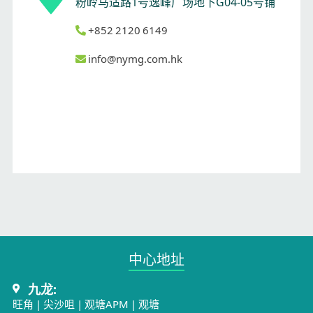
粉岭马适路1号逸峰广场地下G04-05号铺
+852 2120 6149
info@nymg.com.hk
中心地址​
九龙:
旺角
|
尖沙咀
|
观塘APM
|
观塘