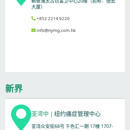
鲗鱼涌太古坊富卫中心20楼（前称：德宏
大厦）
+852 2214 9220
info@nymg.com.hk
新界
荃湾中
|
纽约痛症管理中心
荃湾众安街68号 千色汇一期 17楼 1707-