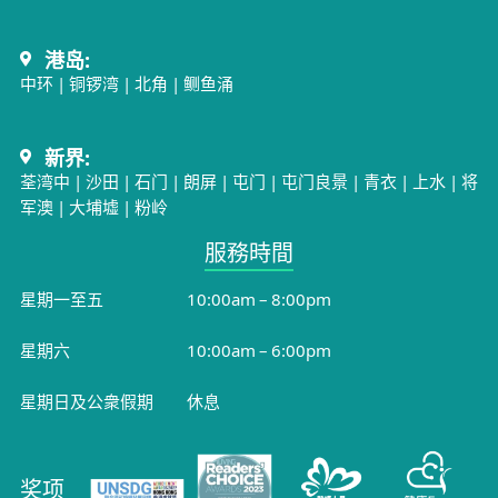
港岛:
中环
|
铜锣湾
|
北角
|
鲗鱼涌
新界:
荃湾中
|
沙田
|
石门
|
朗屏
|
屯门
|
屯门良景
|
青衣
|
上水
|
将
军澳
|
大埔墟
|
粉岭
服務時間​
星期一至五
10:00am – 8:00pm
星期六
10:00am – 6:00pm
星期日及公衆假期
休息
奖项