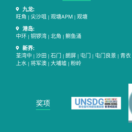
九龙:
旺角
尖沙咀
观塘APM
观塘
|
|
|
港岛:
中环
铜锣湾
北角
鲗鱼涌
|
|
|
新界:
荃湾中
沙田
石门
朗屏
屯门
屯门良景
青衣
|
|
|
|
|
|
上水
将军澳
大埔墟
粉岭
|
|
|
奖项