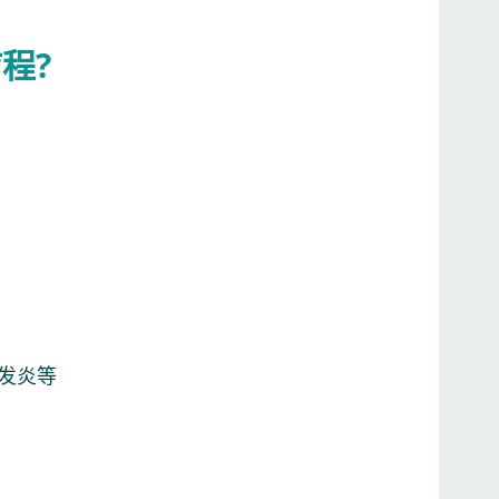
程?
发炎等