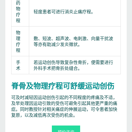
药
物
轻度患者可进行消炎止痛疗程。
疗
程
物
理
敷、短波、超声波、电刺激、向量干扰波
疗
等亦有助减少发炎徴状。
程
手
若运动创伤导致复杂性骨折，便需要进行
术
外科手术把骨折处缝合。
脊骨及物理疗程可舒缓运动创伤
可及时减轻因运动创伤引起的不同程度的疼痛及不适，
及早处理因运动引致的受伤可避免引起其他更严重的痛
症。同时教授针对相关痛症的伸展运动，可令患者加快
复原，以及减低再次受伤的机会。
预约咨询