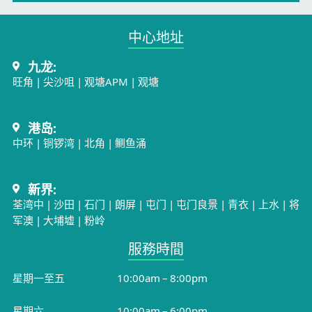
中心地址​
九龙:
旺角
|
尖沙咀
|
观塘APM
|
观塘
港岛:
中环
|
铜锣湾
|
北角
|
鲗鱼涌
新界:
荃湾中
|
沙田
|
石门
|
朗屏
|
屯门
|
屯门良景
|
青衣
|
上水
|
将
军澳
|
大埔墟
|
粉岭
服務時間​
星期一至五
10:00am – 8:00pm
星期六
10:00am – 6:00pm