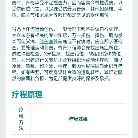
伤时，骨骼承受不起撞击力，因而容易令脊椎受伤。以
受伤部位而言，以足踝受伤最为普遍，其他如颈椎、手
指、膝关节和尾龙骨等部位都是常见的受伤部位 。
当遇上任何运动创伤，一般情况下都不建议自行处理，
大众未必有相关的专业知识，万一扭伤、撞伤、肌肉发
炎而使脚痛、
膝盖痛
膝盖痛或下背痛时，应立即求医检
查。要处理运动创伤，脊骨疗程师会先找出痛症所在，
透过详细检查、X光检测，找出错位、软组织受伤的位
置，为患者进行关节矫正及软组织运动创伤疗程，辅以
冷敷、热敷、超声波、电疗、肌肉伸展深层软组织等疗
程。如有需要，可度身设计合适的运动鞋垫，减轻对脚
部的震荡和负担，为足部提供良好的保护及承托。
疗程原理
疗
程
疗程效果
方
法