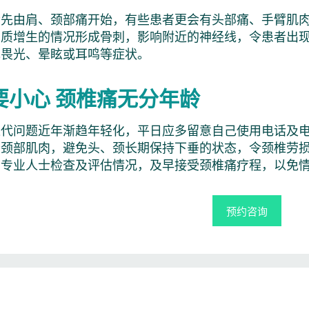
会先由肩、颈部痛开始，有些患者更会有头部痛、手臂肌
骨质增生的情况形成骨刺，影响附近的神经线，令患者出
现畏光、晕眩或耳鸣等症状。
要小心 颈椎痛无分年龄
退代问题近年渐趋年轻化，平日应多留意自己使用电话及
松颈部肌肉，避免头、颈长期保持下垂的状态，令颈椎劳
由专业人士检查及评估情况，及早接受颈椎痛疗程，以免
预约咨询
: