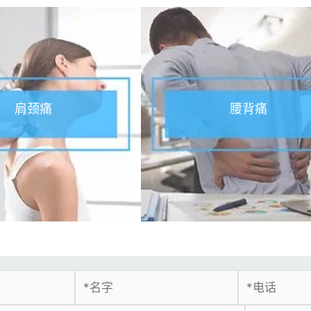
肩颈痛
腰背痛