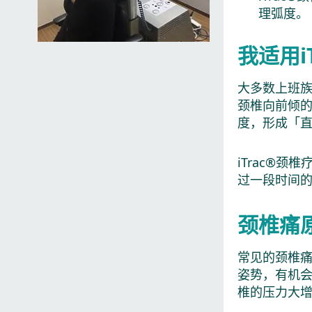
理弧度。
我适用i
大多数上班
颈椎向前倾
度，形成「
iTrac®
过一段时间
颈椎痛
常见的颈椎
姿势，有机
椎的压力大