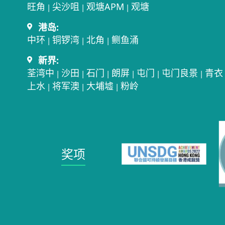
旺角
尖沙咀
观塘APM
观塘
|
|
|
港岛:
中环
铜锣湾
北角
鲗鱼涌
|
|
|
新界:
荃湾中
沙田
石门
朗屏
屯门
屯门良景
青衣
|
|
|
|
|
|
上水
将军澳
大埔墟
粉岭
|
|
|
奖项