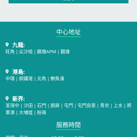
中心地址​
九龍:
旺角
|
尖沙咀
|
觀塘APM
|
觀塘
港島:
中環
|
銅鑼灣
|
北角
|
鰂魚涌
新界:
荃灣中
|
沙田
|
石門
|
朗屏
|
屯門
|
屯門良景
|
青衣
|
上水
|
將
軍澳
|
大埔墟
|
粉嶺
服務時間​