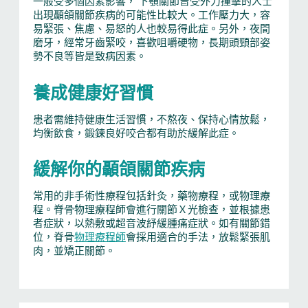
一般受多個因素影響， 下顎關節曾受外力撞擊的人士
出現顳頜關節疾病的可能性比較大。工作壓力大，容
易緊張、焦慮、易怒的人也較易得此症。另外，夜間
磨牙，經常牙齒緊咬，喜歡咀嚼硬物，長期頭頸部姿
勢不良等皆是致病因素。
養成健康好習慣
患者需維持健康生活習慣，不熬夜、保持心情放鬆，
均衡飲食，鍛鍊良好咬合都有助於緩解此症。
緩解你的顳頜關節疾病
常用的非手術性療程包括針灸，藥物療程，或物理療
程。脊骨物理療程師會進行關節Ｘ光檢查，並根據患
者症狀，以熱敷或超音波紓緩腫痛症狀。如有關節錯
位，脊骨
物理療程師
會採用適合的手法，放鬆緊張肌
肉，並矯正關節。