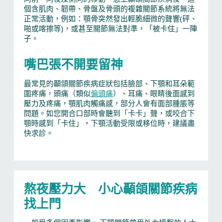
個含肌肉、韌帶、骨盤及骨頭的複雜關節系統將無法
正常活動，例如：顎骨突然發出輕脆細微的聲響(砰、
啪或喀擦等)，或甚至關節無法對準，「被卡住」一陣
子。
嘴巴張不開要留神
最常見的顳頜關節疾病症狀包括臉部、下顎和耳朵範
圍疼痛，頭痛（類似
偏頭痛
）、耳痛、眼睛後面感到
壓力及疼痛，顎肌肉觸痛感，部分人會有面部腫脹等
問題。如您開合口部時會聽到「卡卡」聲，或咬合下
顎時感到「卡住」，下顎活動受限或移位時，建議盡
快求診。
熬夜壓力大 小心顳頜關節疾病
找上門