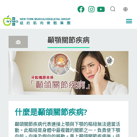
Skip
to
content
M
顳顎關節疾病
什麼是顳頜關節疾病?
顳頜關節疾病代表連接上顎與下顎的樞紐無法適當活
動。此樞紐是身體中最複雜的關節之一，負責使下顎
向前、向後及側向的移動。患上顳頜關節疾病後，這