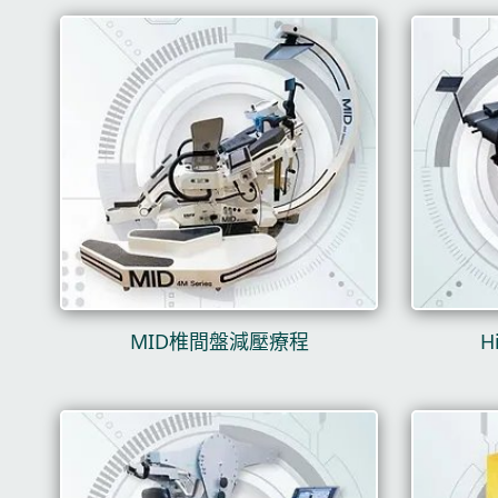
MID椎間盤減壓療程
H