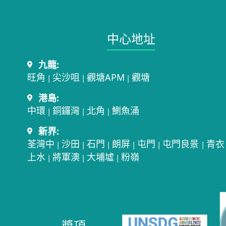
中心地址​
九龍:
旺角
尖沙咀
觀塘APM
觀塘
|
|
|
港島:
中環
銅鑼灣
北角
鰂魚涌
|
|
|
新界:
荃灣中
沙田
石門
朗屏
屯門
屯門良景
青衣
|
|
|
|
|
|
上水
將軍澳
大埔墟
粉嶺
|
|
|
獎項