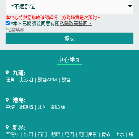
*不適部位
本中心將與您聯絡確認詳情，方為確實是次預約。
*本人已閱讀並同意有關
私隱政策聲明。
*必需填寫
提交
中心地址​
九龍:
旺角
|
尖沙咀
|
觀塘APM
|
觀塘
港島:
中環
|
銅鑼灣
|
北角
|
鰂魚涌
新界:
荃灣中
|
沙田
|
石門
|
朗屏
|
屯門
|
屯門良景
|
青衣
|
上水
|
將