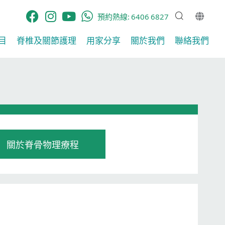
預約熱線:
6406 6827
​
脊椎及關節護理​
用家分享​
關於我們
聯絡我們
關於脊骨物理療程