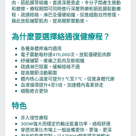
肉、筋肌膜等組織，直達深層患處，令分子間產生振動
和磨擦。療程期間可同時進行深層熱療和筋肌膜鬆動療
程，疏通經絡、淋巴及僵硬組織、促進細胞自然修復，
藉此放鬆繃緊肌肉、提高關節靈動度。
為什麼要選擇絡通復健療程？
各種身體疼痛均適用
電子震動每秒達470,000次，放鬆僵硬肌肉群
紓緩繃緊、痠痛之肌肉及軟組織
疏通淋巴阻塞，緩解經絡不適
提高關節活動範圍
體內核心溫度可提升5 ℃至7 ℃，促進身體代謝
血液循環提升4至5倍，加速體內毒素排走
細胞癒合更快
特色
非入侵性療程
300W強大而穩定的輸出能量功率，過程舒適
穿透效果比市場上一般設備更快、更強、更深
安全的能量控制，以479KHz頻率穩定地輸出