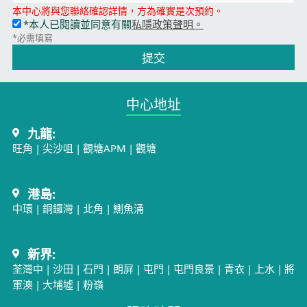
本中心將與您聯絡確認詳情，方為確實是次預約。
*本人已閱讀並同意有關
私隱政策聲明。
*必需填寫
提交
中心地址​
九龍:
旺角
|
尖沙咀
|
觀塘APM
|
觀塘
港島:
中環
|
銅鑼灣
|
北角
|
鰂魚涌
新界:
荃灣中
|
沙田
|
石門
|
朗屏
|
屯門
|
屯門良景
|
青衣
|
上水
|
將
軍澳
|
大埔墟
|
粉嶺