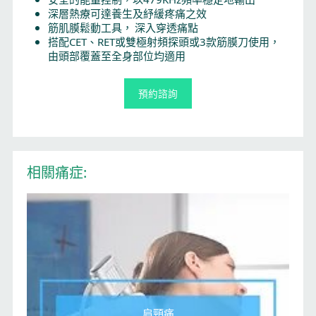
深層熱療可達養生及紓緩疼痛之效
筋肌膜鬆動工具， 深入穿透痛點
搭配CET、RET或雙極射頻探頭或3款筋膜刀使用，
由頭部覆蓋至全身部位均適用
預約諮詢
相關痛症:
肩頸痛