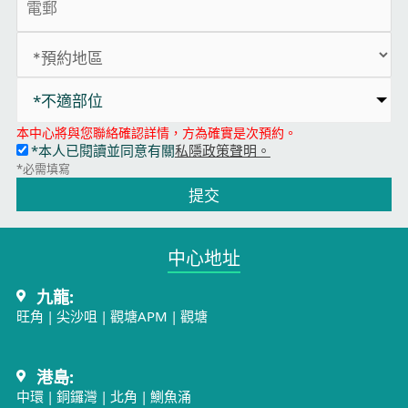
*不適部位
本中心將與您聯絡確認詳情，方為確實是次預約。
*本人已閱讀並同意有關
私隱政策聲明。
*必需填寫
提交
中心地址​
九龍:
旺角
|
尖沙咀
|
觀塘APM
|
觀塘
港島:
中環
|
銅鑼灣
|
北角
|
鰂魚涌