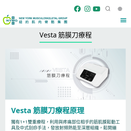
Skip
to
content
M
Vesta 筋膜刀療程
Vesta 筋膜刀療程原理
獨有1+1雙重療程，利用與疼痛部位相乎的筋肌膜鬆動工
具及中式刮痧手法，發放射頻熱能至深層組織，鬆開繃