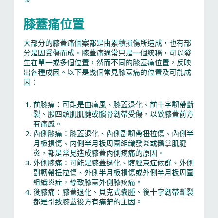
膝蓋痛位置
大部分的膝蓋痛個案都是由累積損傷所造成，也有部
分是因受傷而成。膝蓋痛通常只是一個統稱，可以發
生在單一或多個位置，然而不同的膝蓋痛位置，反映
出各種成因。以下是幾個常見膝蓋痛的位置及可能成
因：
前膝痛：可能是由痛風、膝蓋退化、前十字韌帶斷
裂、股四頭肌肌腱或髕骨韌帶受傷，以致膝蓋前方
有痛感。
內側膝痛：膝蓋退化、內側副韌帶扭拉傷、內側半
月板損傷、内側半月板周圍組織發炎或鵝掌肌腱
炎，都是常見造成膝蓋內側疼痛的原因。
外側膝痛：可能是膝蓋退化、髂脛束症候群、外側
副韌帶扭拉傷、外側半月板損傷或外側半月板周圍
組織炎症，導致膝蓋外側膝疼痛。
後膝痛：膝蓋退化、貝克式囊腫、後十字韌帶斷裂
都是引致膝蓋後方有痛楚的主因。