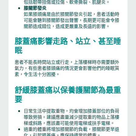
包括韌帶扭傷或拉傷、軟骨撕裂、肌腱炎。
膝關節發炎
如果膝頭痛是由於膝關節發炎引起，患者活動時
可能會聽到膝關節發出聲響，長期更可能會令膝
關節造成錯位，造成更嚴重及長遠的影響。
膝蓋痛影響走路、站立、甚至睡
眠
患者不能長時間站立或行走，上落樓梯時亦需要額外
氣力，有些患者膝頭痛的情況更會影響他們的睡眠質
素，令生活十分困擾。
舒緩膝蓋痛以保養護關節為最重
要
日常生活中提取重物，均會增加膝蓋部位的負荷
導致勞損。建議應盡量減少提取重的物品上落樓
梯或斜路，應該盡可能使用電梯或扶手電梯。
過重的體重將增加膝關節的負載，膝關節更早退
化，引起膝蓋痛。應保持適當的體重。