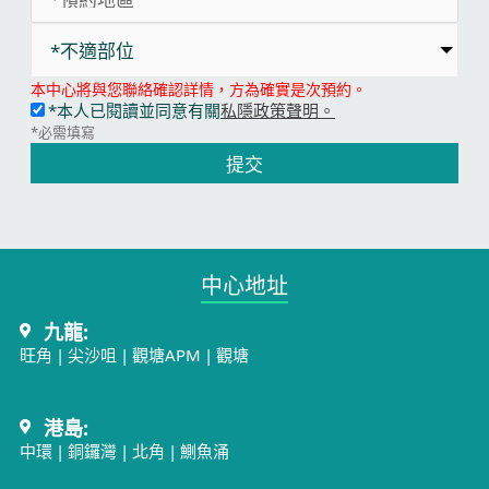
*不適部位
本中心將與您聯絡確認詳情，方為確實是次預約。
*本人已閱讀並同意有關
私隱政策聲明。
*必需填寫
提交
中心地址​
九龍:
旺角
|
尖沙咀
|
觀塘APM
|
觀塘
港島:
中環
|
銅鑼灣
|
北角
|
鰂魚涌