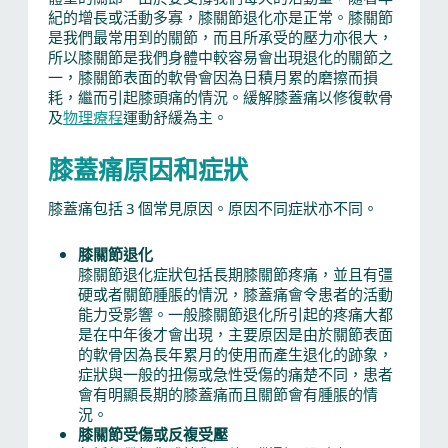
紀的增長或活動多寡，膝關節退化亦是正常。膝關節
是我們最常用到的關節，而且所承受的壓力亦很大，
所以膝關節是我們身體中較容易會出現退化的關節之
一，膝關節表面的軟骨會因為日積月累的磨擦而損
耗，繼而引起膝頭痛的情況。緩解膝蓋痛以修復軟骨
及
物理療程
運動舒緩為主。
膝蓋痛原因和症狀
膝蓋痛包括 3 個常見原因。原因不同症狀亦不同。
膝關節退化
膝關節退化症狀包括長期膝關節疼痛，並且有彊
硬或者關節腫脹的情況，膝蓋痛會令患者的活動
能力受影響。一般膝關節退化所引起的疼痛大都
是在中年後才會出現，主要原因是由於關節表面
的軟骨因為長年累月的使用而產生退化的跡象，
症狀與一般的扭傷或急性受傷的痛楚不同，患者
會有明顯長期的膝蓋痛而且關節會有腫脹的情
況。
膝關節受傷或反複受壓