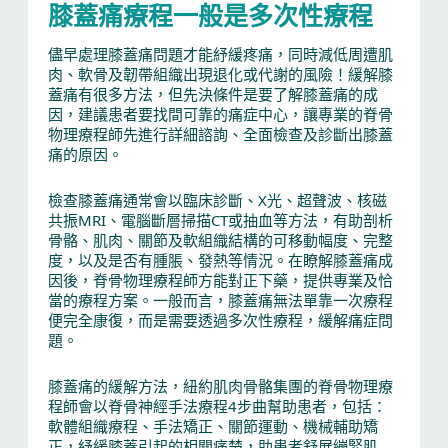
膝蓋痛療程一般是多次性療程
儘早處理膝蓋痛問題才能紓緩疼痛，同時減低周遭肌
肉、軟骨及韌帶組織出現退化或代謝的風險！緩解膝
蓋痛有很多方法，但先決條件是要了解膝蓋痛的成
因，建議患者要找間可靠的痛症中心，讓專業的脊骨
物理療程師先進行詳細諮詢、全面檢查及診斷出膝蓋
痛的原因。
檢查膝蓋痛通常會以臨床診斷、X光、超聲波、核磁
共振MRI、電腦斷層掃描CT或抽血等方法，有助剖析
骨骼、肌肉、關節及軟組織結構的可移動幅度、完整
度，以及是否有腫脹、發熱等情況。在瞭解膝蓋痛成
因後，脊骨物理療程師方能對正下藥，提供專業及恰
當的療程方案。一般而言，膝蓋痛無法單靠一次療程
便完全康復，而是需要透過多次性療程，緩解痛症問
題。
膝蓋痛的緩解方法，紐約肌肉骨骼集團的脊骨物理療
程師會以脊骨神經手法療程4步曲幫助患者，包括：
軟體組織療程、手法矯正、關節運動、機械輔助矯
正，紓緩膝蓋引起的相關痛楚，助患者舒展繃緊肌