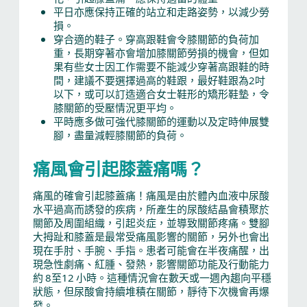
平日亦應保持正確的站立和走路姿勢，以減少勞
損。
穿合適的鞋子。穿高跟鞋會令膝關節的負荷加
重，長期穿著亦會增加膝關節勞損的機會，但如
果有些女士因工作需要不能減少穿著高跟鞋的時
間，建議不要選擇過高的鞋跟，最好鞋跟為2吋
以下，或可以訂造適合女士鞋形的矯形鞋墊，令
膝關節的受壓情況更平均。
平時應多做可強代膝關節的運動以及定時伸展雙
腳，盡量減輕膝關節的負荷。
痛風會引起膝蓋痛嗎？
痛風的確會引起膝蓋痛！痛風是由於體內血液中尿酸
水平過高而誘發的疾病，所產生的尿酸結晶會積聚於
關節及周圍組織，引起炎症，並導致關節疼痛。雙腳
大拇趾和膝蓋是最常受痛風影響的關節，另外也會出
現在手肘、手腕、手指。患者可能會在半夜痛醒，出
現急性劇痛、紅腫、發熱，影響關節功能及行動能力
約 8至12 小時。這種情況會在數天或一週內趨向平穩
狀態，但尿酸會持續堆積在關節，靜待下次機會再爆
發。