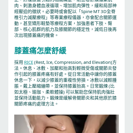
肉、刺激身體血液循環、增加肌肉彈性，緩和局部神
經壓迫的徵狀。必要時或會配以「Spine MT 3D全脊
椎引力減壓療程」等專業療程儀器，亦會配合關節運
動，甚至矯形鞋墊等療程方案，加強患者下肢、臀
部、核心肌群的肌力及膝關節的穩定性，減低日後再
次出現膝蓋痛的機會。
膝蓋痛怎麼舒緩
採用
RICE
(Rest, Ice, Compression, and Elevation)方
法。休息、冰敷、加壓和抬高對輕微受傷或關節炎發
作引起的膝蓋疼痛有好處。從日常活動中讓你的膝蓋
休息一下，以減少膝蓋的重複性勞損。冰敷以減輕腫
脹，戴上壓縮繃帶，並保持膝蓋抬高。日常鍛煉 (比
如太極、瑜珈、柔軟體操) 可以幫助您保持肌肉強壯
並保持活動能力。鍛煉是緩解骨關節炎和其他原於膝
關節疼痛的處理方法。