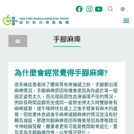
Skip
to
content
M
手腳麻痺
為什麼會經常覺得手腳麻痺?
很多痛症患者除了腰背等有疼痛感之前，手腳都出現
麻痺情況，手腳麻痺原因有機會是因為你處於某一個
固定姿勢太久，而出現局部性血液循環不佳的情況，
例如長時間盆腳而坐或同一姿勢坐得太久時雙腳會有
麻痺感覺，或午睡時伏在桌上之後手臂會有麻木的感
覺，但如果休息過後手麻痺或腳麻痺的情況並沒有好
轉及減退，那麼你腳麻痹原因有機會是因為脊椎錯位
令神經線受壓，嚴重者更有可能是椎間軟骨退化，要
及早為手腳麻痺改善，以免情況惡化。