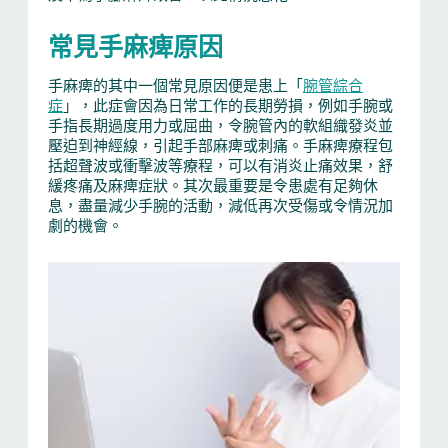
常見手麻痺原因
手麻痺的其中一個常見原因便是患上「
腕管綜合
症
」，此症會因為日常工作的長期勞損，例如手腕或
手指長期過度用力或屈曲，令腕管內的軟組織發炎並
壓迫到神經線，引起手部麻痺或刺痛。手麻痺療程包
括超聲波或衝擊波等療程，可以有消炎止痛效果，舒
緩疼痛及麻痺症狀。其次最重要是令患處有足夠休
息，盡量減少手腕的活動，減低再次受傷或令情況加
劇的機會。