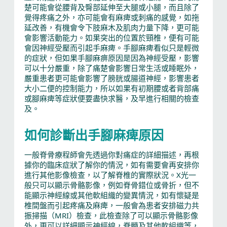
楚可能會從腰背及臀部延伸至大腿或小腿，而且除了
覺得疼痛之外，亦可能會有麻痺或刺痛的感覺，如拖
延改善，有機會令下肢麻木及肌肉力量下降，更可能
會影響活動能力。如果突出的位置於頸椎，便有可能
會因神經受壓而引起手麻痺。手腳麻痺看似只是輕微
的症狀，但如果手腳麻痹原因是因為神經受壓，影響
可以十分嚴重，除了痛楚會影響日常生活或睡眠外，
嚴重患者更可能會影響了膀胱或腸道神經，影響患者
大小二便的控制能力，所以如果有初期腰或者背部痛
或腳麻痺等症狀便要盡快求醫，及早進行相關的檢查
及。
如何診斷出手腳麻痺原因
一般脊骨療程師會先透過你對痛症的詳細描述，再根
據你的臨床症狀了解你的情況，如有需要會再安排你
進行其他影像檢查，以了解脊椎的實際狀況。X光一
般只可以顯示骨骼影像，例如脊骨錯位或骨折，但不
能顯示神經線或其他軟組織的變異情況，如有懷疑是
椎間盤而引起疼痛及麻痺，一般會為患者安排磁力共
振掃描（MRI）檢查，此檢查除了可以顯示骨骼影像
外，更可以詳細顯示神經線，脊髓及其他軟組織等，