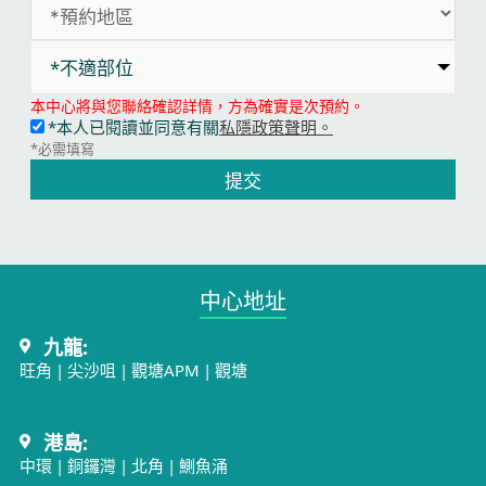
*不適部位
本中心將與您聯絡確認詳情，方為確實是次預約。
*本人已閱讀並同意有關
私隱政策聲明。
*必需填寫
提交
中心地址​
九龍:
旺角
|
尖沙咀
|
觀塘APM
|
觀塘
港島:
中環
|
銅鑼灣
|
北角
|
鰂魚涌