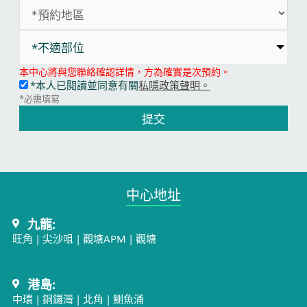
*不適部位
本中心將與您聯絡確認詳情，方為確實是次預約。
*本人已閱讀並同意有關
私隱政策聲明。
*必需填寫
提交
中心地址​
九龍:
旺角
|
尖沙咀
|
觀塘APM
|
觀塘
港島:
中環
|
銅鑼灣
|
北角
|
鰂魚涌