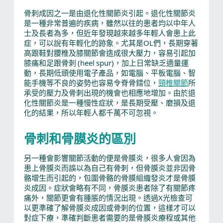
骨刺成因之一是由退化性關節炎引起。退化性關節炎
是一種非常普遍的疾病，雖然以往的患者均以中年人
士及長者為多，但近年發現越來越多年輕人會患上此
症，可以說有年輕化的跡象。尤其是OL們，長期穿著
高跟鞋對腰椎及膝關節會造成很大壓力，容易引起加
膝痛和足跟骨刺 (heel spur)，加上日常缺乏適量運
動，長期低頭使用電子產品，如電腦、平板電腦、智
能手機等不良的姿勢也容易令脊骨錯位，
頸椎關節
所
承受的壓力及骨刺出現的機會也相應地增加。由於退
化性關節炎是一種慢性症狀，是長期受壓、磨損及退
化的結果，所以年輕人都千萬不可忽視。
骨刺和骨膜炎的區別
另一種會影響關節活動的便是骨膜炎，很多人會因為
患上骨膜炎而誤以為自己有骨刺，但骨膜炎並非因骨
骼增生而引起的，包圍骨骼的骨膜組織發炎才是骨膜
炎成因。症狀會略有不同，骨膜炎患者除了有關節疼
痛外，關節更會有腫脹的情況出現。透過X光檢查可
以更準確了解骨膜炎成因或骨刺的位置，這樣才可以
對症下療，準確判斷患者需要的是骨膜炎療程或其他