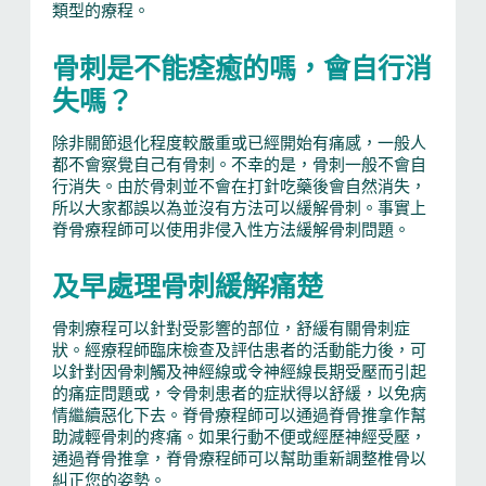
類型的療程。
骨刺是不能痊癒的嗎，會自行消
失嗎？
除非關節退化程度較嚴重或已經開始有痛感，一般人
都不會察覺自己有骨刺。不幸的是，骨刺一般不會自
行消失。由於骨刺並不會在打針吃藥後會自然消失，
所以大家都誤以為並沒有方法可以緩解骨刺。事實上
脊骨療程師可以使用非侵入性方法緩解骨刺問題。
及早處理骨刺緩解痛楚
骨刺療程可以針對受影響的部位，舒緩有關骨刺症
狀。經療程師臨床檢查及評估患者的活動能力後，可
以針對因骨刺觸及神經線或令神經線長期受壓而引起
的痛症問題或，令骨刺患者的症狀得以舒緩，以免病
情繼續惡化下去。脊骨療程師可以通過脊骨推拿作幫
助減輕骨刺的疼痛。如果行動不便或經歷神經受壓，
通過脊骨推拿，脊骨療程師可以幫助重新調整椎骨以
糾正您的姿勢。