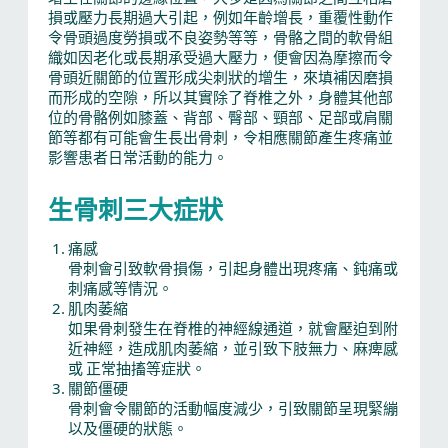
損或壓力長期過大引起，例如年齡增長，重覆性動作
令骨頭過度勞損或不良姿勢等等，骨骼之間的軟骨組
織如因老化或長期承受過大壓力，便會因為摩擦而令
骨頭近關節的位置形成尖刺狀的增生，來填補因磨損
而形成的空隙，所以其實除了脊椎之外，身體其他部
位的骨骼例如膝蓋、背部、臀部、頸部、足部或肩關
節等都有可能會生長出骨刺，令相應關節產生疼痛並
影響患者日常活動的能力。
生骨刺三大症狀
痛感
骨刺會引致軟骨損傷，引起身體出現疼痛、鈍痛或
刺痛感等情況。
肌肉萎縮
如果骨刺發生在脊椎的神經線通道，就會壓迫到附
近神經，造成肌肉萎縮，並引致下肢無力、麻痺感
或 正常抽搐等症狀。
關節僵硬
骨刺會令關節的活動幅度減少，引致關節呈現緊繃
以及僵硬的狀態。