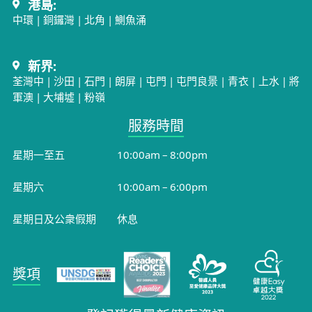
港島:
中環
|
銅鑼灣
|
北角
|
鰂魚涌
新界:
荃灣中
|
沙田
|
石門
|
朗屏
|
屯門
|
屯門良景
|
青衣
|
上水
|
將
軍澳
|
大埔墟
|
粉嶺
服務時間​
星期一至五
10:00am – 8:00pm
星期六
10:00am – 6:00pm
星期日及公衆假期
休息
獎項