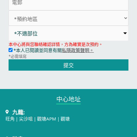
*不適部位
本中心將與您聯絡確認詳情，方為確實是次預約。
*本人已閱讀並同意有關
私隱政策聲明。
*必需填寫
提交
中心地址​
九龍:
旺角
|
尖沙咀
|
觀塘APM
|
觀塘