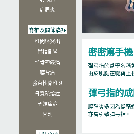
肩周炎
脊椎及關節痛症
椎間盤突出
密密篤手機
脊椎側彎
坐骨神經痛​
彈弓指的醫學名稱
腰背痛
由於肌腱在腱鞘上
強直性脊椎炎
彈弓指的成
骨質疏鬆症
孕婦痛症
腱鞘炎多因為腱鞘
亦會引致彈弓指。
骨刺