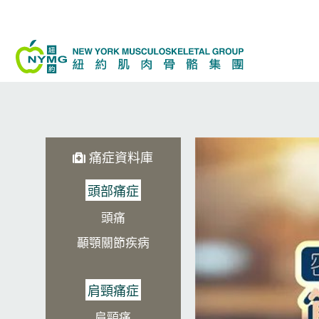
Skip
to
content
痛症資料庫
頭部痛症
頭痛
顳顎關節疾病
肩頸痛症
肩頸痛