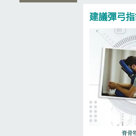
建議彈弓指
脊骨