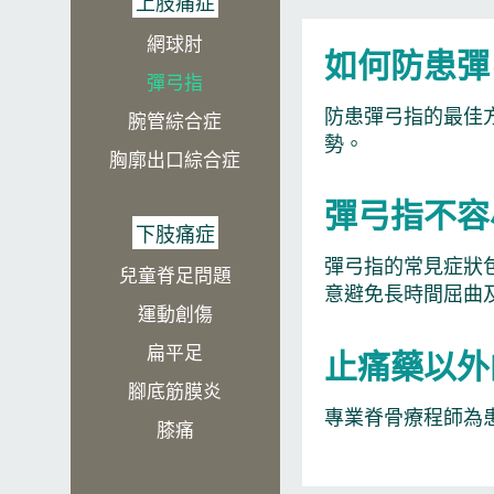
上肢痛症
網球肘
如何防患彈
彈弓指
防患彈弓指的最佳
腕管綜合症
勢。
胸廓出口綜合症
彈弓指不容
下肢痛症
彈弓指的常見症狀
兒童脊足問題​
意避免長時間屈曲
運動創傷
扁平足
止痛藥以外
腳底筋膜炎
專業脊骨療程師為
膝痛