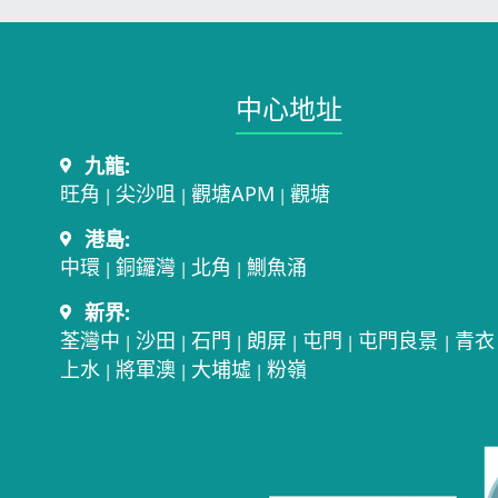
中心地址​
九龍:
旺角
尖沙咀
觀塘APM
觀塘
|
|
|
港島:
中環
銅鑼灣
北角
鰂魚涌
|
|
|
新界:
荃灣中
沙田
石門
朗屏
屯門
屯門良景
青衣
|
|
|
|
|
|
上水
將軍澳
大埔墟
粉嶺
|
|
|