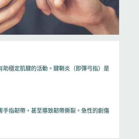
有助穩定肌腱的活動。腱鞘炎（即彈弓指）是
害手指韌帶，甚至導致韌帶撕裂。急性的創傷