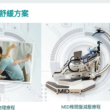
舒緩方案
MID椎間盤減壓療程
物理療程