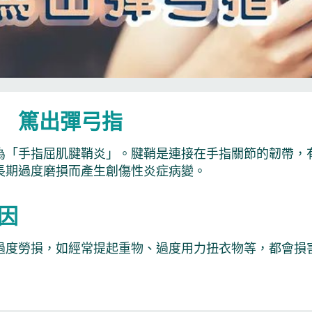
 篤出彈弓指
為「手指屈肌腱鞘炎」。腱鞘是連接在手指關節的韌帶，
長期過度磨損而產生創傷性炎症病變。
因
過度勞損，如經常提起重物、過度用力扭衣物等，都會損