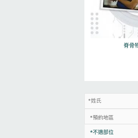
脊骨
*不適部位