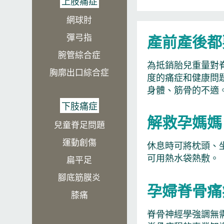
上肢痛症
網球肘
產前產後都
彈弓指
腕管綜合症
為抵銷胎兒重量對
胸廓出口綜合症
度的痛症和健康問
身體、筋骨的不適
下肢痛症
解救孕媽媽
兒童脊足問題​
運動創傷
休息時可將枕頭、
可用熱水袋熱敷。
扁平足
腳底筋膜炎
孕婦脊骨痛
膝痛
脊骨神經學強調無