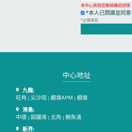
本中心將與您聯絡確認詳情
*本人已閱讀並同意
*必需填寫
中心地址​
九龍:
旺角
尖沙咀
觀塘APM
觀塘
|
|
|
港島:
中環
銅鑼灣
北角
鰂魚涌
|
|
|
新界: