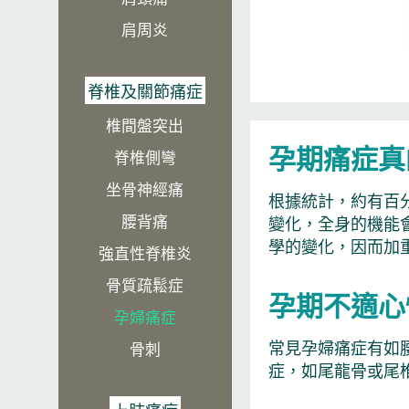
肩周炎
脊椎及關節痛症
椎間盤突出
孕期痛症真
脊椎側彎
坐骨神經痛​
根據統計，約有百
腰背痛
變化，全身的機能
學的變化，因而加
強直性脊椎炎
骨質疏鬆症
孕期不適心
孕婦痛症
常見孕婦痛症有如
骨刺
症，如尾龍骨或尾