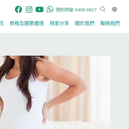
預約熱線:
6406 6827
​
脊椎及關節護理​
用家分享​
關於我們
聯絡我們