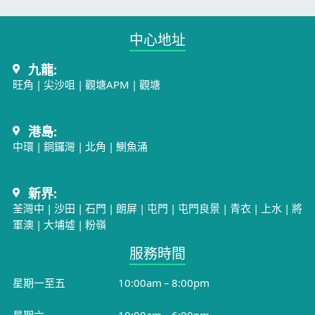
中心地址​
九龍:
旺角
|
尖沙咀
|
觀塘APM
|
觀塘
港島:
中環
|
銅鑼灣
|
北角
|
鰂魚涌
新界:
荃灣中
|
沙田
|
石門
|
朗屏
|
屯門
|
屯門良景
|
青衣
|
上水
|
將
軍澳
|
大埔墟
|
粉嶺
服務時間​
星期一至五
10:00am – 8:00pm
星期六
10:00am – 6:00pm