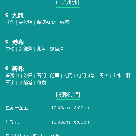
中心地址​
九龍:
旺角
|
尖沙咀
|
觀塘APM
|
觀塘
港島:
中環
|
銅鑼灣
|
北角
|
鰂魚涌
新界:
荃灣中
|
沙田
|
石門
|
朗屏
|
屯門
|
屯門良景
|
青衣
|
上水
|
將
軍澳
|
大埔墟
|
粉嶺
服務時間​
星期一至五
10:00am – 8:00pm
星期六
10:00am – 6:00pm
星期日及公衆假期
休息