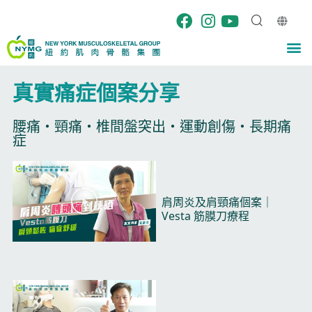
Skip
to
content
M
真實痛症個案分享​
腰痛・頸痛・椎間盤突出・運動創傷・長期痛
症​
P
P
P
P
P
a
a
a
a
a
P
g
g
g
g
g
肩周炎及肩頸痛個案｜
l
e
e
e
e
e
Vesta 筋膜刀療程​
a
y
V
i
d
e
o