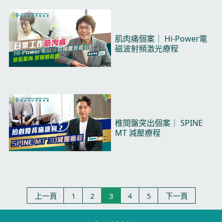
d
e
o
P
肌肉痛個案｜ Hi-Power電
l
磁波射頻激光療程​
a
y
V
i
d
e
o
P
椎間盤突出個案｜ SPINE
l
MT 減壓療程​
a
y
V
i
d
e
上一頁
1
2
3
4
5
下一頁
o