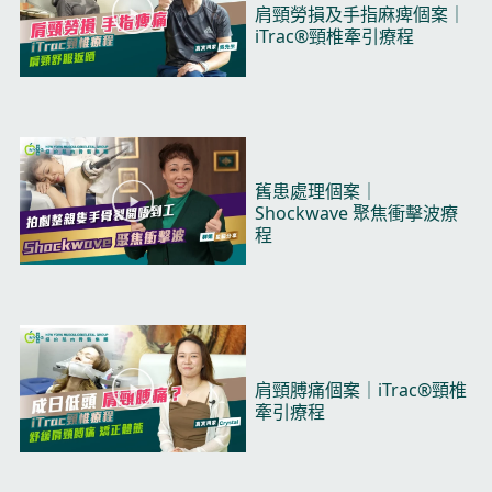
P
肩頸勞損及手指麻痺個案｜
l
iTrac®頸椎牽引療程​
a
y
V
i
d
e
o
P
舊患處理個案｜
l
Shockwave 聚焦衝擊波療
a
程​
y
V
i
d
e
o
P
肩頸膊痛個案｜iTrac®頸椎
l
牽引療程​
a
y
V
i