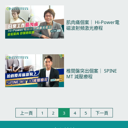
播
肌肉痛個案｜ Hi-Power電
放
磁波射頻激光療程​
视
频
播
椎間盤突出個案｜ SPINE
放
MT 減壓療程​
视
频
上一頁
1
2
3
4
5
下一頁