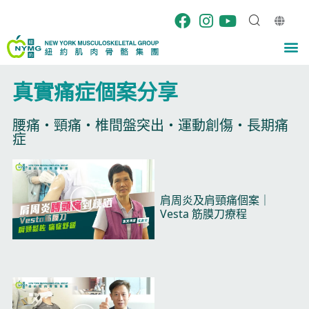
跳
至
内
M
容
真實痛症個案分享​
腰痛・頸痛・椎間盤突出・運動創傷・長期痛
症​
P
P
P
P
P
a
a
a
a
a
播
g
g
g
g
g
肩周炎及肩頸痛個案｜
放
e
e
e
e
e
Vesta 筋膜刀療程​
视
频