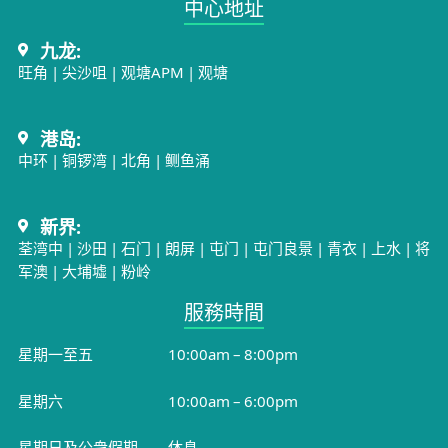
中心地址​
九龙:
旺角
|
尖沙咀
|
观塘APM
|
观塘
港岛:
中环
|
铜锣湾
|
北角
|
鲗鱼涌
新界:
荃湾中
|
沙田
|
石门
|
朗屏
|
屯门
|
屯门良景
|
青衣
|
上水
|
将
军澳
|
大埔墟
|
粉岭
服務時間​
星期一至五
10:00am – 8:00pm
星期六
10:00am – 6:00pm
星期日及公衆假期
休息