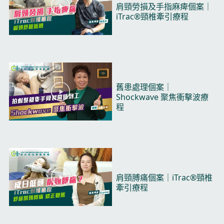
播
肩頸勞損及手指麻痺個案｜
放
iTrac®頸椎牽引療程​
视
频
播
舊患處理個案｜
放
Shockwave 聚焦衝擊波療
视
程​
频
播
肩頸膊痛個案｜iTrac®頸椎
放
牽引療程​
视
频