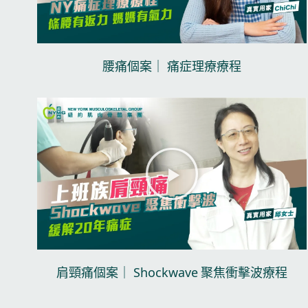
腰痛個案｜ 痛症理療療程​
播
放
视
频
肩頸痛個案｜ Shockwave 聚焦衝擊波療程​