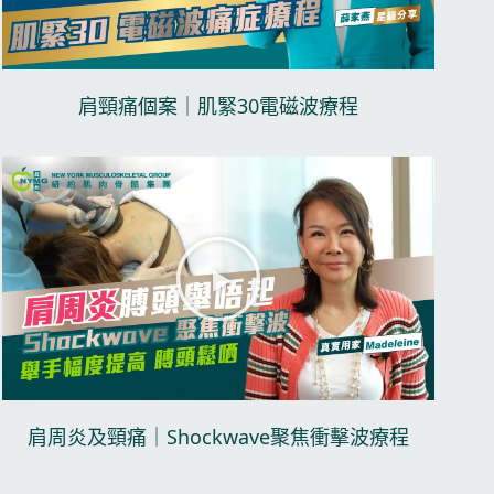
肩頸痛個案｜肌緊30電磁波療程​
播
放
视
频
肩周炎及頸痛｜Shockwave聚焦衝擊波療程​