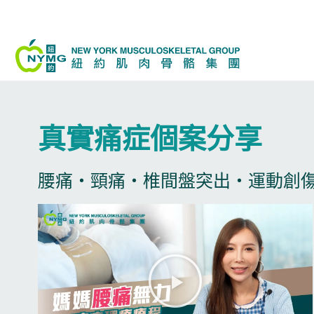
跳
至
内
容
真實痛症個案分享​
腰痛・頸痛・椎間盤突出・運動創傷
播
放
视
频