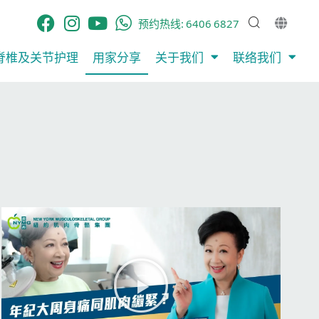
预约热线:
6406 6827
脊椎及关节护理​
用家分享​
关于我们
联络我们
播
放
视
频