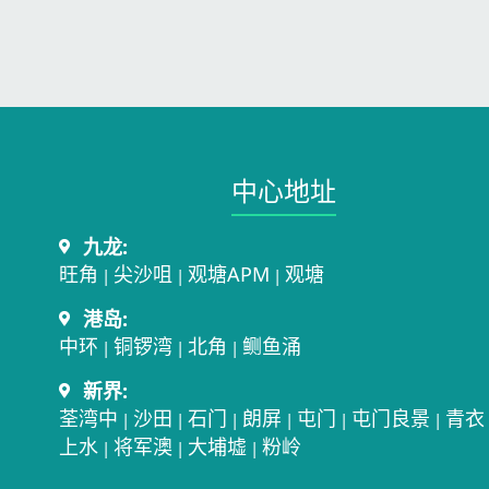
中心地址​
九龙:
旺角
尖沙咀
观塘APM
观塘
|
|
|
港岛:
中环
铜锣湾
北角
鲗鱼涌
|
|
|
新界:
荃湾中
沙田
石门
朗屏
屯门
屯门良景
青衣
|
|
|
|
|
|
上水
将军澳
大埔墟
粉岭
|
|
|