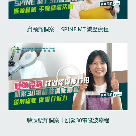
肩頸痛個案｜ SPINE MT 減壓療程​
播
放
视
频
膊頭腰痛個案｜肌緊30電磁波療程​