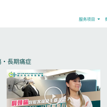
服务项目
・長期痛症​
P
P
P
P
P
a
a
a
a
a
g
g
g
g
g
播
e
e
e
e
e
放
视
频