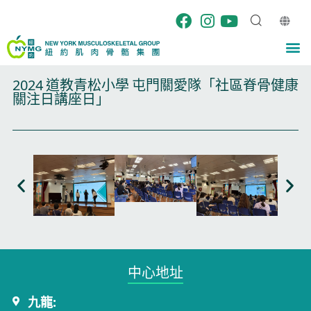
Skip
to
content
M
2024 道教青松小學 屯門關愛隊「社區脊骨健康
關注日講座日」
中心地址​
九龍: