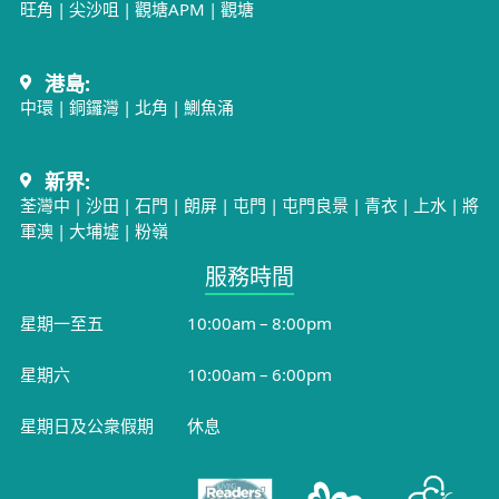
旺角
|
尖沙咀
|
觀塘APM
|
觀塘
港島:
中環
|
銅鑼灣
|
北角
|
鰂魚涌
新界:
荃灣中
|
沙田
|
石門
|
朗屏
|
屯門
|
屯門良景
|
青衣
|
上水
|
將
軍澳
|
大埔墟
|
粉嶺
服務時間​
星期一至五
10:00am – 8:00pm
星期六
10:00am – 6:00pm
星期日及公衆假期
休息