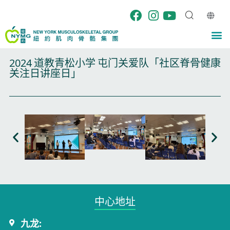
跳
至
内
M
容
2024 道教青松小学 屯门关爱队「社区脊骨健康
关注日讲座日」
中心地址​
九龙: