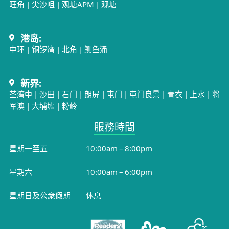
旺角
|
尖沙咀
|
观塘APM
|
观塘
港岛:
中环
|
铜锣湾
|
北角
|
鲗鱼涌
新界:
荃湾中
|
沙田
|
石门
|
朗屏
|
屯门
|
屯门良景
|
青衣
|
上水
|
将
军澳
|
大埔墟
|
粉岭
服務時間​
星期一至五
10:00am – 8:00pm
星期六
10:00am – 6:00pm
星期日及公衆假期
休息