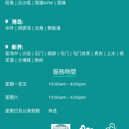
旺角
|
尖沙咀
|
观塘APM
|
观塘
港岛:
中环
|
铜锣湾
|
北角
|
鲗鱼涌
新界:
荃湾中
|
沙田
|
石门
|
朗屏
|
屯门
|
屯门良景
|
青衣
|
上水
|
将
军澳
|
大埔墟
|
粉岭
服務時間​
星期一至五
10:00am – 8:00pm
星期六
10:00am – 6:00pm
星期日及公衆假期
休息