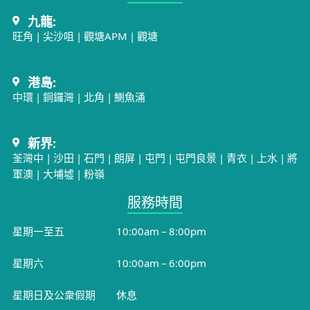
九龍:
旺角
|
尖沙咀
|
觀塘APM
|
觀塘
港島:
中環
|
銅鑼灣
|
北角
|
鰂魚涌
新界:
荃灣中
|
沙田
|
石門
|
朗屏
|
屯門
|
屯門良景
|
青衣
|
上水
|
將
軍澳
|
大埔墟
|
粉嶺
服務時間​
星期一至五
10:00am – 8:00pm
星期六
10:00am – 6:00pm
星期日及公衆假期
休息