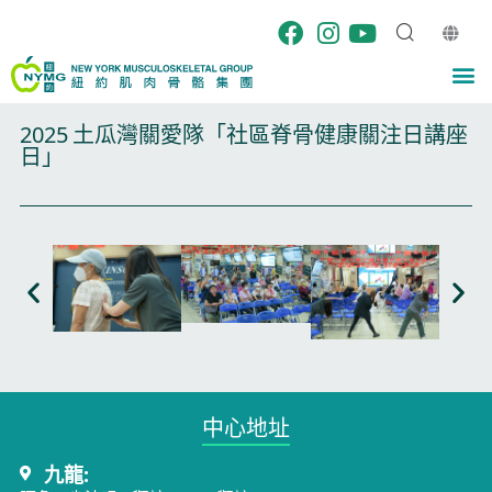
Skip
to
content
M
2025 土瓜灣關愛隊「社區脊骨健康關注日講座
日」
中心地址​
九龍: