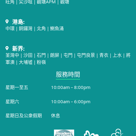
旺角
|
尖沙咀
|
觀塘APM
|
觀塘
港島:
中環
|
銅鑼灣
|
北角
|
鰂魚涌
新界:
荃灣中
|
沙田
|
石門
|
朗屏
|
屯門
|
屯門良景
|
青衣
|
上水
|
將
軍澳
|
大埔墟
|
粉嶺
服務時間​
星期一至五
10:00am – 8:00pm
星期六
10:00am – 6:00pm
星期日及公衆假期
休息