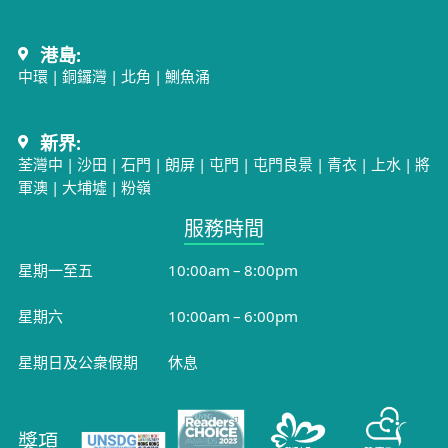
港島:
中環
|
銅鑼灣
|
北角
|
鰂魚涌
新界:
荃灣中
|
沙田
|
石門
|
朗屏
|
屯門
|
屯門良景
|
青衣
|
上水
|
將
軍澳
|
大埔墟
|
粉嶺
服務時間​
星期一至五
10:00am – 8:00pm
星期六
10:00am – 6:00pm
星期日及公衆假期
休息
獎項