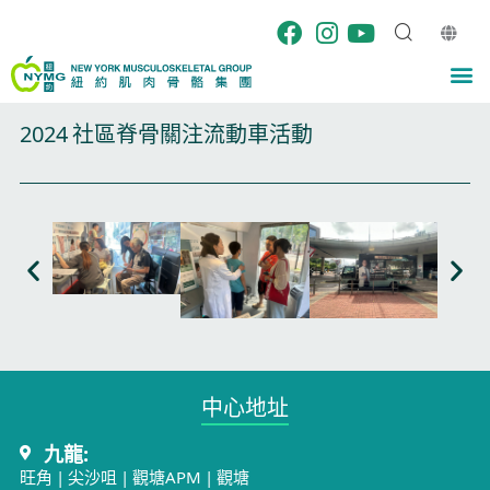
Skip
to
content
M
2024 社區脊骨關注流動車活動
中心地址​
九龍:
旺角
|
尖沙咀
|
觀塘APM
|
觀塘