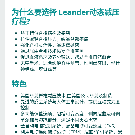
为什么要选择 Leander动态减压
疗程?
矫正错位脊椎结构及姿势
拉伸减轻脊椎压力，缓减背部疼痛
强化脊椎灵活性，减少僵硬感
通过屈曲牵引技术恢复脊椎空间
促进血液循环及养分输送，帮助脊椎自然愈合
无需手术，适合缓解脊柱侧弯、椎间盘突出、坐骨
神经痛、腰背痛等
特色
美国研发脊椎减压技术,由美国公司研发及制造
先进的感应系统与人体工学设计，提供互动式力度
控制
多功能调整选项，包括可变高度、侧向屈曲及可调
节颈椎与脚踝部分，满足不同患者需求
全自动电脑控制系统，配备电动可变速度（EVS）
利用电动连续被动运动（CPM）屈曲/牵引系统，安