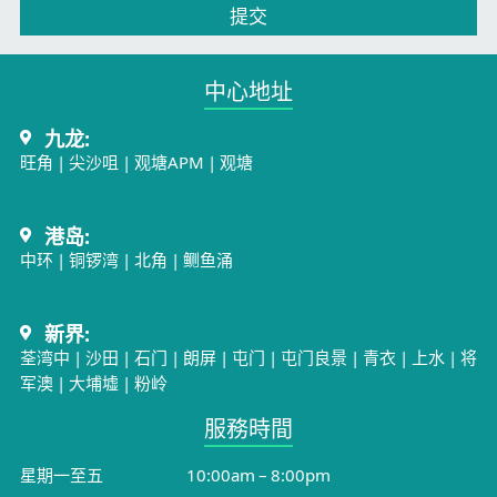
提交
中心地址​
九龙:
旺角
|
尖沙咀
|
观塘APM
|
观塘
港岛:
中环
|
铜锣湾
|
北角
|
鲗鱼涌
新界:
荃湾中
|
沙田
|
石门
|
朗屏
|
屯门
|
屯门良景
|
青衣
|
上水
|
将
军澳
|
大埔墟
|
粉岭
服務時間​
星期一至五
10:00am – 8:00pm