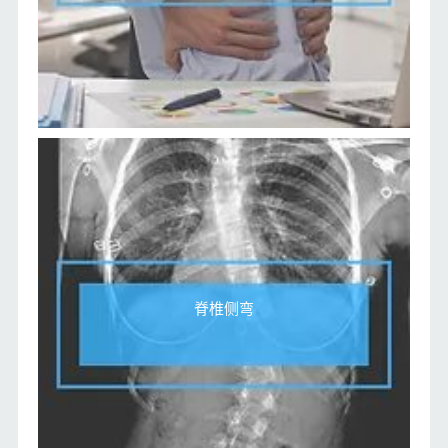
脊椎侧弯​