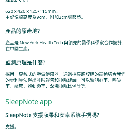
620 x 420 x 125/115mm。
主記憶棉高度為9cm，附加2cm調節墊。
產品的原產地?
產品是 New York Health Tech 與領先的醫學科學家合作設計,
在中國生產。
監測原理是什麼?
採用非穿戴式的壓電傳感器，通過採集胸腹腔的震動結合我們
的專利算法得出睡眠報告和睡眠建議。可以監測心率、呼吸
率、離床、體動頻率、深淺睡眠比例等等。
SleepNote app
SleepNote 支援蘋果和安卓系統手機嗎?
支援。