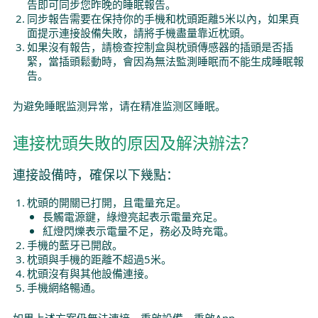
告即可同步您昨晚的睡眠報告。
同步報告需要在保持你的手機和枕頭距離5米以內，如果頁
面提示連接設備失敗，請將手機盡量靠近枕頭。
如果沒有報告，請檢查控制盒與枕頭傳感器的插頭是否插
緊，當插頭鬆動時，會因為無法監測睡眠而不能生成睡眠報
告。
为避免睡眠监测异常，请在精准监测区睡眠。
連接枕頭失敗的原因及解決辦法?
連接設備時，確保以下幾點：
枕頭的開關已打開，且電量充足。
長觸電源鍵，綠燈亮起表示電量充足。
紅燈閃爍表示電量不足，務必及時充電。
手機的藍牙已開啟。
枕頭與手機的距離不超過5米。
枕頭沒有與其他設備連接。
手機網絡暢通。
如果上述方案仍無法連接，重啟設備、重啟App。