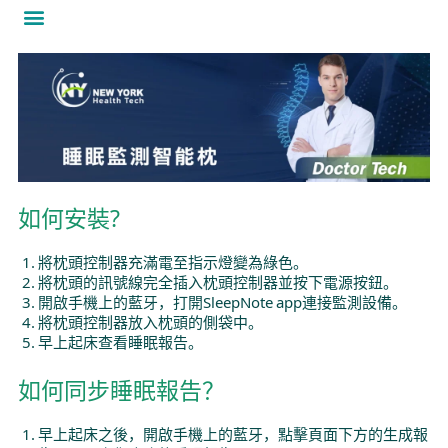
Menu
服务项目
脊椎及关节护理​
用家分享​
关于我们
联络我们
如何安裝?
將枕頭控制器充滿電至指示燈變為綠色。
將枕頭的訊號線完全插入枕頭控制器並按下電源按鈕。
開啟手機上的藍牙，打開SleepNote app連接監測設備。
將枕頭控制器放入枕頭的側袋中。
早上起床查看睡眠報告。
如何同步睡眠報告？
早上起床之後，開啟手機上的藍牙，點擊頁面下方的生成報