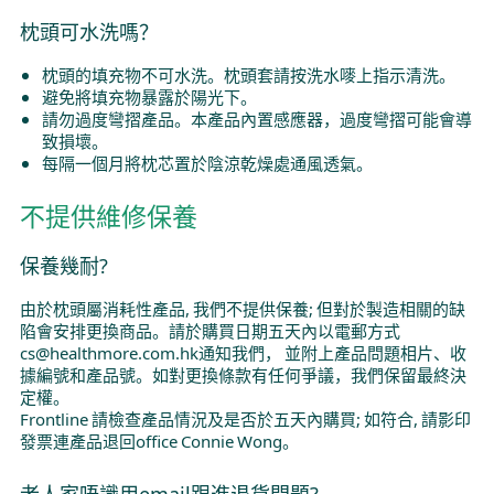
枕頭可水洗嗎？
枕頭的填充物不可水洗。枕頭套請按洗水嘜上指示清洗。
避免將填充物暴露於陽光下。
請勿過度彎摺產品。本產品內置感應器，過度彎摺可能會導
致損壞。
每隔一個月將枕芯置於陰涼乾燥處通風透氣。
不提供維修保養
保養幾耐?
由於枕頭屬消耗性產品, 我們不提供保養; 但對於製造相關的缺
陷會安排更換商品。請於購買日期五天內以電郵方式
cs@healthmore.com.hk通知我們， 並附上產品問題相片、收
據編號和產品號。如對更換條款有任何爭議，我們保留最終決
定權。
Frontline 請檢查產品情況及是否於五天內購買; 如符合, 請影印
發票連產品退回office Connie Wong。
老人家唔識用email跟進退貨問題?