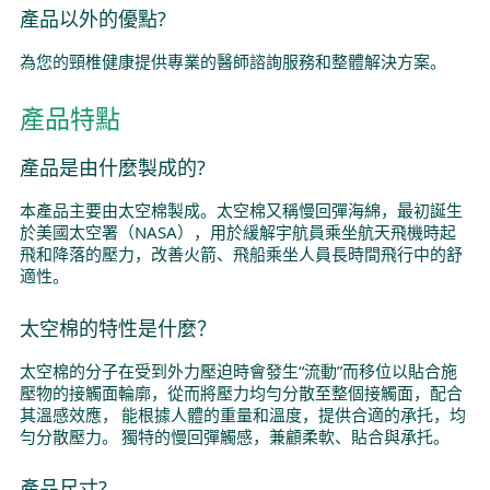
產品以外的優點?
為您的頸椎健康提供專業的醫師諮詢服務和整體解決方案。
產品特點
產品是由什麼製成的?
本產品主要由太空棉製成。太空棉又稱慢回彈海綿，最初誕生
於美國太空署（NASA），用於緩解宇航員乘坐航天飛機時起
飛和降落的壓力，改善火箭、飛船乘坐人員長時間飛行中的舒
適性。
太空棉的特性是什麼？
太空棉的分子在受到外力壓迫時會發生“流動”而移位以貼合施
壓物的接觸面輪廓，從而將壓力均勻分散至整個接觸面，配合
其溫感效應， 能根據人體的重量和溫度，提供合適的承托，均
勻分散壓力。 獨特的慢回彈觸感，兼顧柔軟、貼合與承托。
產品尺寸?