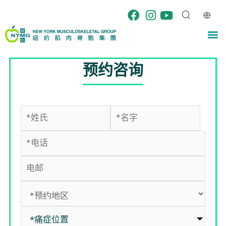
跳
至
内
M
容
预约咨询
*痛症位置