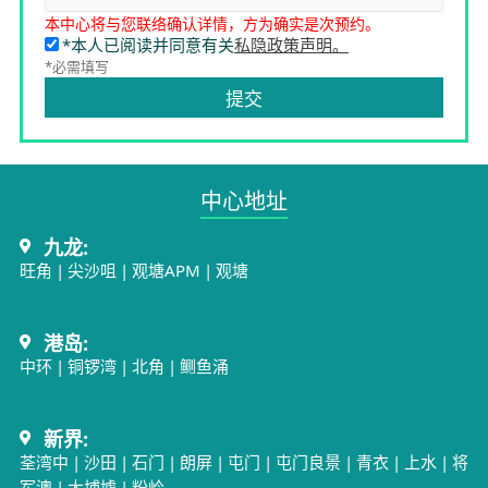
本中心将与您联络确认详情，方为确实是次预约。
*本人已阅读并同意有关
私隐政策声明。
*必需填写
提交
中心地址​
九龙:
旺角
|
尖沙咀
|
观塘APM
|
观塘
港岛:
中环
|
铜锣湾
|
北角
|
鲗鱼涌
新界:
荃湾中
|
沙田
|
石门
|
朗屏
|
屯门
|
屯门良景
|
青衣
|
上水
|
将
军澳
|
大埔墟
|
粉岭