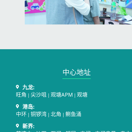
中心地址​
九龙:
旺角
尖沙咀
观塘APM
观塘
|
|
|
港岛:
中环
铜锣湾
北角
鲗鱼涌
|
|
|
新界: