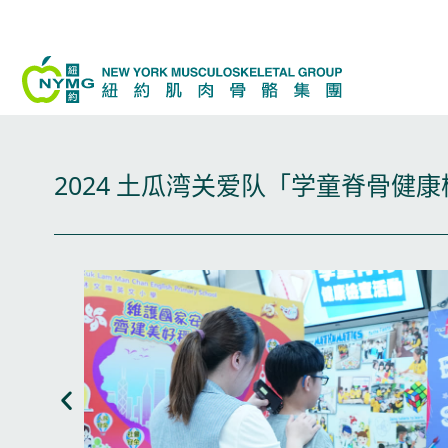
跳
至
内
容
2024 土瓜湾关爱队「学童脊骨健