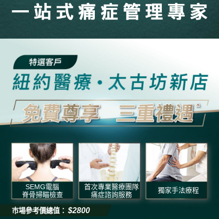
SEMG電腦
首次專業醫療團隊
獨家手法療程
脊骨掃瞄檢查
痛症諮詢服務
$2800
巿場參考價總值：