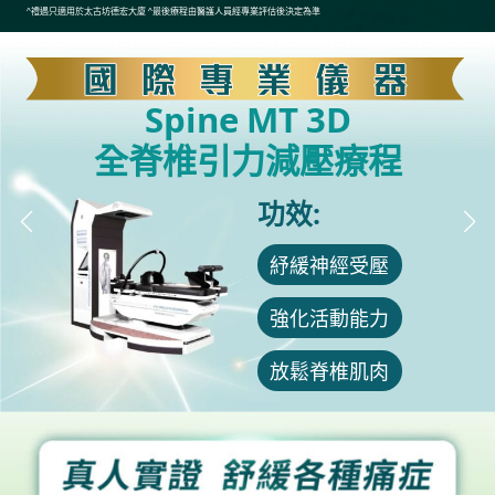
^禮遇只適用於太古坊德宏大廈 ^最後療程由醫護人員經專業評估後決定為準
Spine MT 3D
全脊椎引力減壓療程
功效:
紓緩神經受壓
強化活動能力
放鬆脊椎肌肉