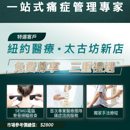
SEMG電腦
首次專業醫療團隊
獨家手法療程
脊骨掃瞄檢查
痛症諮詢服務
$2800
巿場參考價總值：