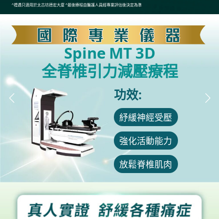
^禮遇只適用於太古坊德宏大廈 ^最後療程由醫護人員經專業評估後決定為準
Spine MT 3D
全脊椎引力減壓療程
功效:
紓緩神經受壓
強化活動能力
放鬆脊椎肌肉