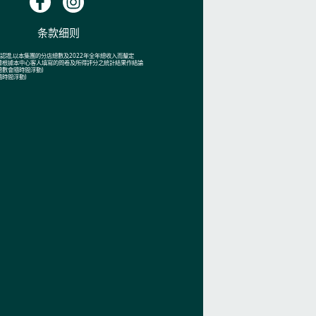
加速椎間盤修復能力
条款细则
an市場查認證,以本集團的分店總數及2022年全年總收入而釐定
數據根據本中心客人填寫的問卷及所得評分之統計結果作結論
總數會隨時間浮動)
隨時間浮動)