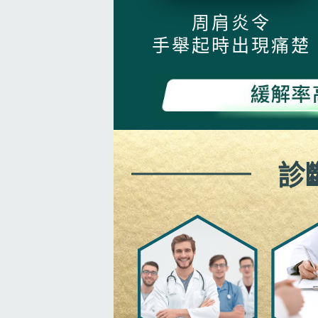
周肩炎令
手舉起時出現痛楚
診