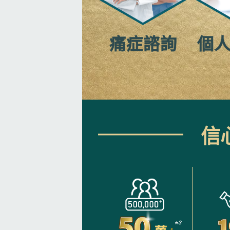
個
痛症諮詢
信