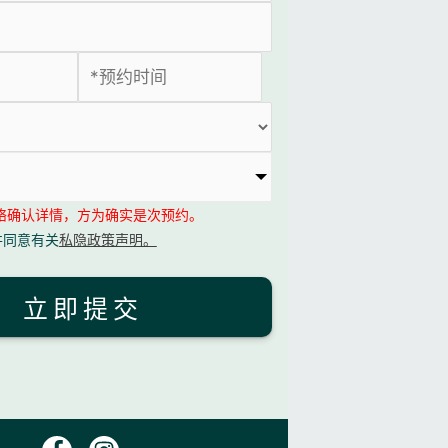
ID 椎間盤減壓療程
络确认详情，方为确实是次预约。
并同意有关
私隐政策声明。
功效:
立即提交
修復受損脊椎
提升關節活動能力