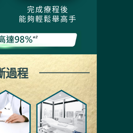
完成療程後
能夠輕鬆舉高手
斷過程