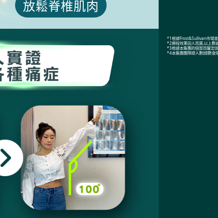
放鬆脊椎肌肉
*1根據Frost&Sulliv
*2療程效果因人而異,以上
*3根據本集團的個案而釐定(
*4本集團團隊總人數(總數會