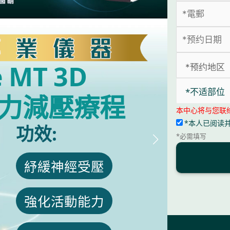
e MT 3D
M
*不适部位
力減壓療程
本中心将与您联
*本人已阅读
功效:
*必需填写
紓緩神經受壓
強化活動能力